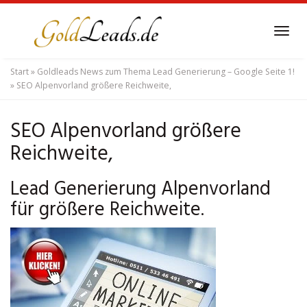
Skip
to
Tog
main
navi
content
Start
»
Goldleads News zum Thema Lead Generierung – Google Seite 1!
»
SEO Alpenvorland größere Reichweite,
SEO Alpenvorland größere
Reichweite,
Lead Generierung Alpenvorland
für größere Reichweite.