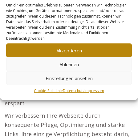
Um dir ein optimales Erlebnis zu bieten, verwenden wir Technologien
gewinnen.
wie Cookies, um Geräteinformationen zu speichern und/oder darauf
zuzugreifen. Wenn du diesen Technologien zustimmst, können wir
Steuerberater: Lassen Sie Ihre Steuerlösungen
Daten wie das Surfverhalten oder eindeutige IDs auf dieser Website
verarbeiten. Wenn du deine Zustimmung nicht erteilst oder
von Firmen und Privatpersonen finden.
zurückziehst, können bestimmte Merkmale und Funktionen
Sicherheitsdienste: Erreichen Sie Unternehmen
beeinträchtigt werden.
und Events, die in Schutz investieren möchten.
Akzeptieren
Online-Händler: Machen Sie Ihre Produkte
Ablehnen
kundenfreundlicher und erhöhen Sie Ihre
Reichweite. Ihr Leitfaden für mehr Erfolg im
Einstellungen ansehen
Marketing: Wenn Sie sich für unser Konzept
Cookie-Richtlinie
Datenschutz
Impressum
entscheiden, bleibt Ihnen jegliche Arbeit
erspart.
Wir verbessern Ihre Webseite durch
konsequente Pflege, Optimierung und starke
Links. Ihre einzige Verpflichtung besteht darin,