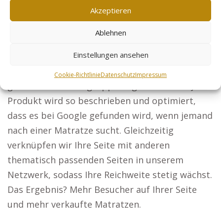
Ein Beispiel aus der Praxis
Akzeptieren
Stellen Sie sich vor, Sie betreiben einen Online-
Ablehnen
Shop, in dem Sie spezielle Produkte verkaufen,
Einstellungen ansehen
zum Beispiel hochwertige Matratzen. Mit
unserer Hilfe erstellen wir eine Webseite, die
Cookie-Richtlinie
Datenschutz
Impressum
genau auf Ihre Zielgruppe abgestimmt ist. Jedes
Produkt wird so beschrieben und optimiert,
dass es bei Google gefunden wird, wenn jemand
nach einer Matratze sucht. Gleichzeitig
verknüpfen wir Ihre Seite mit anderen
thematisch passenden Seiten in unserem
Netzwerk, sodass Ihre Reichweite stetig wächst.
Das Ergebnis? Mehr Besucher auf Ihrer Seite
und mehr verkaufte Matratzen.