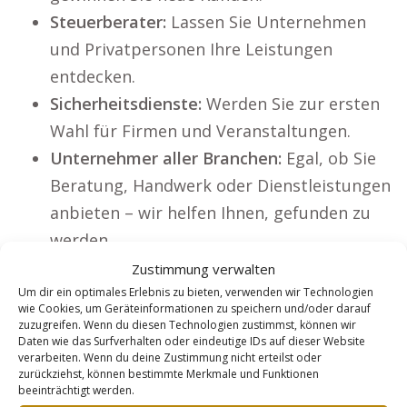
Steuerberater:
Lassen Sie Unternehmen
und Privatpersonen Ihre Leistungen
entdecken.
Sicherheitsdienste:
Werden Sie zur ersten
Wahl für Firmen und Veranstaltungen.
Unternehmer aller Branchen:
Egal, ob Sie
Beratung, Handwerk oder Dienstleistungen
anbieten – wir helfen Ihnen, gefunden zu
werden.
Dienstleister bzw. Klempner für
Sanitär
Zustimmung verwalten
und Rohrreinigung
.
Um dir ein optimales Erlebnis zu bieten, verwenden wir Technologien
wie Cookies, um Geräteinformationen zu speichern und/oder darauf
Versandhändler:
Optimieren Sie jedes
zuzugreifen. Wenn du diesen Technologien zustimmst, können wir
Daten wie das Surfverhalten oder eindeutige IDs auf dieser Website
einzelne Produkt, um mehr Online-Käufer
verarbeiten. Wenn du deine Zustimmung nicht erteilst oder
zu erreichen.
zurückziehst, können bestimmte Merkmale und Funktionen
beeinträchtigt werden.