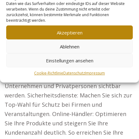
Daten wie das Surfverhalten oder eindeutige IDs auf dieser Website
große Reichweite benötigen, sind perfekt für
verarbeiten. Wenn du deine Zustimmung nicht erteilst oder
zurückziehst, können bestimmte Merkmale und Funktionen
unsere Webseiten geeignet, darunter:
beeinträchtigt werden.
Rechtsanwälte: Maximieren Sie Ihre Sichtbarkeit
Akzeptieren
und erreichen Sie neue Mandanten
deutschlandweit. Architekten: Präsentieren Sie
Ablehnen
Ihre Arbeiten und sichern Sie sich neue
Einstellungen ansehen
Bauherren.
Cookie-Richtlinie
Datenschutz
Impressum
Steuerberater: Lassen Sie Ihre Services für
Unternehmen und Privatpersonen sichtbar
werden. Sicherheitsdienste: Machen Sie sich zur
Top-Wahl für Schutz bei Firmen und
Veranstaltungen. Online-Händler: Optimieren
Sie Ihre Produkte und steigern Sie Ihre
Kundenanzahl deutlich. So erreichen Sie Ihre