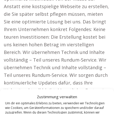
Anstatt eine kostspielige Webseite zu erstellen,
die Sie später selbst pflegen müssen, mieten
Sie eine optimierte Lösung bei uns. Das bringt
Ihrem Unternehmen konkret Folgendes: Keine
teuren Investitionen: Die Erstellung kostet bei
uns keinen hohen Betrag im vierstelligen
Bereich. Wir übernehmen Technik und Inhalte
vollständig – Teil unseres Rundum-Service. Wir
übernehmen Technik und Inhalte vollständig –
Teil unseres Rundum-Service. Wir sorgen durch
kontinuierliche Updates dafür, dass Ihre
Webseite aktuell bleibt. Monatlicher Festpreis:
Zustimmung verwalten
Keine versteckten Gebühren oder Zusatzkosten.
Um dir ein optimales Erlebnis zu bieten, verwenden wir Technologien
Welche Potenziale Kunden mit unserer Lösung
wie Cookies, um Geräteinformationen zu speichern und/oder darauf
ausschöpfen können. Unternehmen, die eine
zuzugreifen. Wenn du diesen Technologien zustimmst, können wir