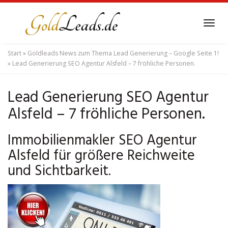
Skip
to
Tog
main
navi
content
Start
»
Goldleads News zum Thema Lead Generierung – Google Seite 1!
»
Lead Generierung SEO Agentur Alsfeld – 7 fröhliche Personen.
Lead Generierung SEO Agentur
Alsfeld – 7 fröhliche Personen.
Immobilienmakler SEO Agentur
Alsfeld für größere Reichweite
und Sichtbarkeit.