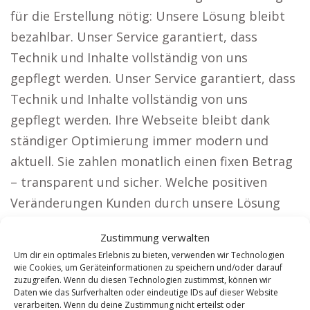
für die Erstellung nötig: Unsere Lösung bleibt
bezahlbar. Unser Service garantiert, dass
Technik und Inhalte vollständig von uns
gepflegt werden. Unser Service garantiert, dass
Technik und Inhalte vollständig von uns
gepflegt werden. Ihre Webseite bleibt dank
ständiger Optimierung immer modern und
aktuell. Sie zahlen monatlich einen fixen Betrag
– transparent und sicher. Welche positiven
Veränderungen Kunden durch unsere Lösung
erleben. Firmen, die eine breite Zielgruppe
Zustimmung verwalten
ansprechen möchten, profitieren von unseren
Um dir ein optimales Erlebnis zu bieten, verwenden wir Technologien
Webseiten, wie etwa: Anwälte: Werden Sie
wie Cookies, um Geräteinformationen zu speichern und/oder darauf
zuzugreifen. Wenn du diesen Technologien zustimmst, können wir
bundesweit sichtbar und gewinnen Sie
Daten wie das Surfverhalten oder eindeutige IDs auf dieser Website
kontinuierlich neue Mandanten. Architekten:
verarbeiten. Wenn du deine Zustimmung nicht erteilst oder