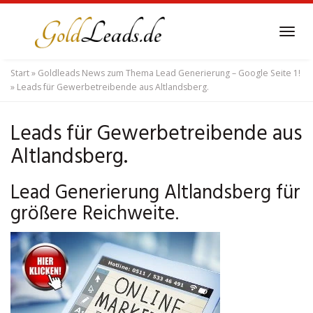
Skip
to
Tog
main
navi
content
Start
»
Goldleads News zum Thema Lead Generierung – Google Seite 1!
»
Leads für Gewerbetreibende aus Altlandsberg.
Leads für Gewerbetreibende aus
Altlandsberg.
Lead Generierung Altlandsberg für
größere Reichweite.