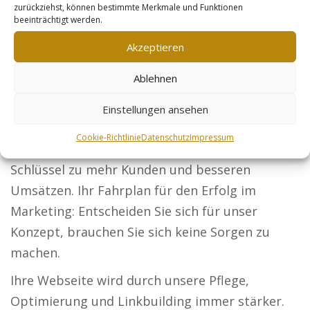
zurückziehst, können bestimmte Merkmale und Funktionen
Präsentieren Sie Ihre Architektur und sichern
beeinträchtigt werden.
Sie sich neue Bauherren.
Akzeptieren
Steuerberater: Lassen Sie Ihre Steuerberatung
Ablehnen
von Firmen und Privatpersonen entdecken.
Sicherheitsdienste: Erreichen Sie Unternehmen
Einstellungen ansehen
und Events, die in Schutz investieren möchten.
Cookie-Richtlinie
Datenschutz
Impressum
Online-Händler: Produktoptimierung ist der
Schlüssel zu mehr Kunden und besseren
Umsätzen. Ihr Fahrplan für den Erfolg im
Marketing: Entscheiden Sie sich für unser
Konzept, brauchen Sie sich keine Sorgen zu
machen.
Ihre Webseite wird durch unsere Pflege,
Optimierung und Linkbuilding immer stärker.