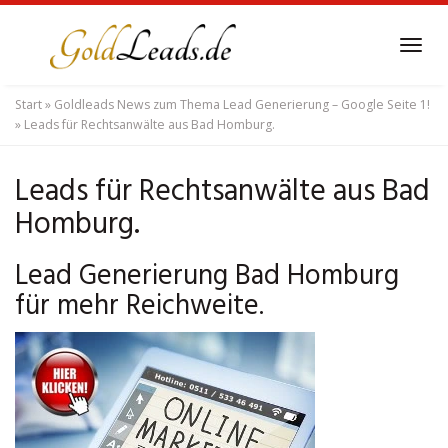
Skip
to
Tog
main
navi
content
Start
»
Goldleads News zum Thema Lead Generierung – Google Seite 1!
»
Leads für Rechtsanwälte aus Bad Homburg.
Leads für Rechtsanwälte aus Bad
Homburg.
Lead Generierung Bad Homburg
für mehr Reichweite.