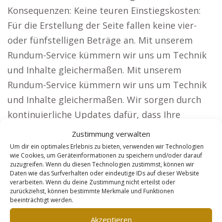
Konsequenzen: Keine teuren Einstiegskosten:
Für die Erstellung der Seite fallen keine vier-
oder fünfstelligen Beträge an. Mit unserem
Rundum-Service kümmern wir uns um Technik
und Inhalte gleichermaßen. Mit unserem
Rundum-Service kümmern wir uns um Technik
und Inhalte gleichermaßen. Wir sorgen durch
kontinuierliche Updates dafür, dass Ihre
Webseite aktuell bleibt. Monatlicher Festpreis:
Zustimmung verwalten
Keine versteckten Gebühren oder Zusatzkosten.
Um dir ein optimales Erlebnis zu bieten, verwenden wir Technologien
wie Cookies, um Geräteinformationen zu speichern und/oder darauf
Wie unsere Lösung Kunden spürbare Vorteile
zuzugreifen. Wenn du diesen Technologien zustimmst, können wir
verschafft. Unsere Webseiten sind auf
Daten wie das Surfverhalten oder eindeutige IDs auf dieser Website
verarbeiten. Wenn du deine Zustimmung nicht erteilst oder
Unternehmen ausgerichtet, die eine hohe
zurückziehst, können bestimmte Merkmale und Funktionen
beeinträchtigt werden.
Reichweite benötigen, wie zum Beispiel:
Anwälte: Lassen Sie sich bundesweit finden und
Akzeptieren