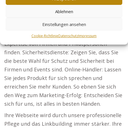
erschließen Sie neue Mandantengruppen.
Ablehnen
Architekten: Stellen Sie Ihre Entwürfe vor und
gewinnen Sie neue Bauherren.
Einstellungen ansehen
Steuerberater: Lassen Sie Ihre steuerliche
Cookie-Richtlinie
Datenschutz
Impressum
Expertise von Firmen und Privatpersonen
finden. Sicherheitsdienste: Zeigen Sie, dass Sie
die beste Wahl für Schutz und Sicherheit bei
Firmen und Events sind. Online-Händler: Lassen
Sie jedes Produkt für sich sprechen und
erreichen Sie mehr Kunden. So ebnen Sie sich
den Weg zum Marketing-Erfolg: Entscheiden Sie
sich für uns, ist alles in besten Händen.
Ihre Webseite wird durch unsere professionelle
Pflege und das Linkbuilding immer stärker. Ihre