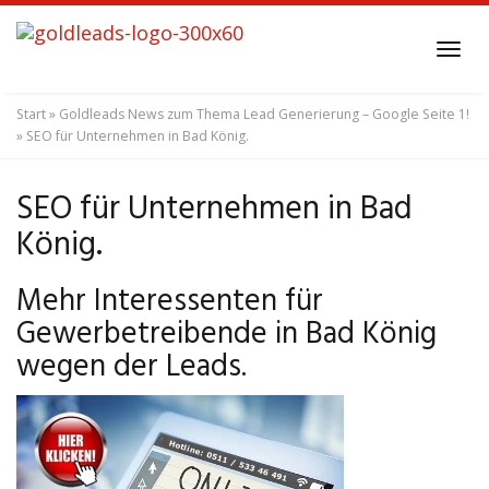
Skip
to
Tog
main
navi
content
Start
»
Goldleads News zum Thema Lead Generierung – Google Seite 1!
»
SEO für Unternehmen in Bad König.
SEO für Unternehmen in Bad
König.
Mehr Interessenten für
Gewerbetreibende in Bad König
wegen der Leads.