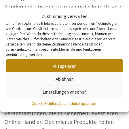
Kunden mit unserer Lösung entdecken. Unsere
spezialisierten Webseiten sind ideal für
Zustimmung verwalten
Unternehmen, die große Reichweiten
Um dir ein optimales Erlebnis zu bieten, verwenden wir Technologien
wie Cookies, um Geräteinformationen zu speichern und/oder darauf
anstreben, wie etwa: Rechtsanwälte: Werden Sie
zuzugreifen. Wenn du diesen Technologien zustimmst, können wir
Daten wie das Surfverhalten oder eindeutige IDs auf dieser Website
überregional sichtbar und ziehen Sie neue
verarbeiten. Wenn du deine Zustimmung nicht erteilst oder
Klienten in ganz Deutschland an. Architekten:
zurückziehst, können bestimmte Merkmale und Funktionen
beeinträchtigt werden.
Mit beeindruckenden Projekten gewinnen Sie
Akzeptieren
neue Auftraggeber.
Steuerberater: Unternehmen und
Ablehnen
Privatpersonen sollen von Ihren
Einstellungen ansehen
Dienstleistungen erfahren. Sicherheitsdienste:
Seien Sie die erste Adresse für Firmen und
Cookie-Richtlinie
Datenschutz
Impressum
Veranstaltungen, die in Sicherheit investieren.
Online-Händler: Optimierte Produkte helfen