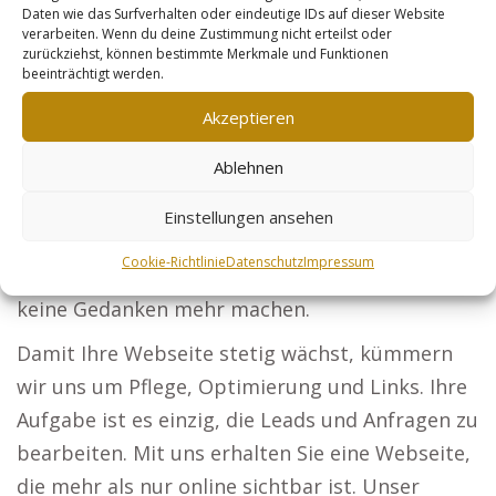
Steuerberater: Unternehmen und
Daten wie das Surfverhalten oder eindeutige IDs auf dieser Website
verarbeiten. Wenn du deine Zustimmung nicht erteilst oder
Privatpersonen sollen von Ihren
zurückziehst, können bestimmte Merkmale und Funktionen
Dienstleistungen erfahren. Sicherheitsdienste:
beeinträchtigt werden.
Machen Sie sich zur bevorzugten Wahl für
Akzeptieren
Veranstaltungen und Firmen, die auf Sicherheit
Ablehnen
setzen. Online-Händler: Machen Sie jedes
Produkt zu einem Verkaufsmagneten für mehr
Einstellungen ansehen
Kunden. Der Schlüssel zu Ihrem Marketing-
Cookie-Richtlinie
Datenschutz
Impressum
Erfolg: Mit unserem Konzept müssen Sie sich
keine Gedanken mehr machen.
Damit Ihre Webseite stetig wächst, kümmern
wir uns um Pflege, Optimierung und Links. Ihre
Aufgabe ist es einzig, die Leads und Anfragen zu
bearbeiten. Mit uns erhalten Sie eine Webseite,
die mehr als nur online sichtbar ist. Unser