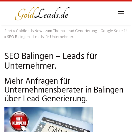
Skip
to
Tog
main
navi
content
Start
»
Goldleads News zum Thema Lead Generierung – Google Seite 1!
»
SEO Balingen – Leads für Unternehmer.
SEO Balingen – Leads für
Unternehmer.
Mehr Anfragen für
Unternehmensberater in Balingen
über Lead Generierung.