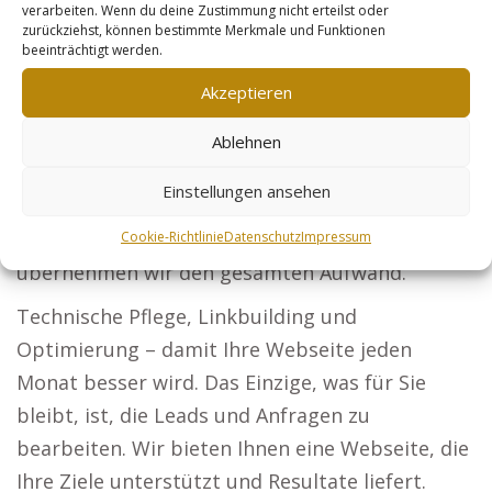
Steuerberater: Lassen Sie Ihre Steuerlösungen
verarbeiten. Wenn du deine Zustimmung nicht erteilst oder
zurückziehst, können bestimmte Merkmale und Funktionen
von Firmen und Privatpersonen finden.
beeinträchtigt werden.
Sicherheitsdienste: Seien Sie die erste Wahl für
Akzeptieren
Unternehmen und Veranstaltungen, die
Sicherheitslösungen suchen. Online-Händler: Mit
Ablehnen
der richtigen Produktoptimierung erweitern Sie
Einstellungen ansehen
Ihren Kundenkreis. Der Beginn Ihres Marketing-
Erfolgs: Entscheiden Sie sich für unser Konzept,
Cookie-Richtlinie
Datenschutz
Impressum
übernehmen wir den gesamten Aufwand.
Technische Pflege, Linkbuilding und
Optimierung – damit Ihre Webseite jeden
Monat besser wird. Das Einzige, was für Sie
bleibt, ist, die Leads und Anfragen zu
bearbeiten. Wir bieten Ihnen eine Webseite, die
Ihre Ziele unterstützt und Resultate liefert.