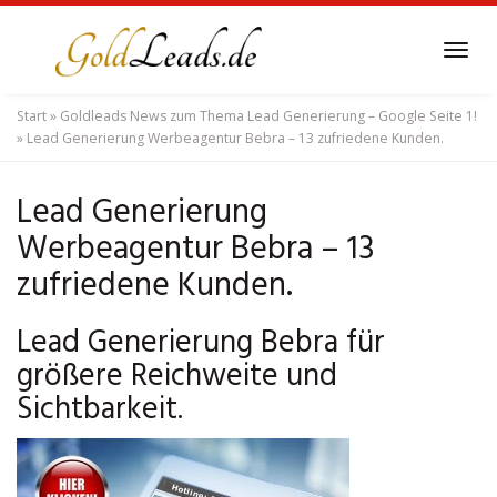
Skip
to
Tog
main
navi
content
Start
»
Goldleads News zum Thema Lead Generierung – Google Seite 1!
»
Lead Generierung Werbeagentur Bebra – 13 zufriedene Kunden.
Lead Generierung
Werbeagentur Bebra – 13
zufriedene Kunden.
Lead Generierung Bebra für
größere Reichweite und
Sichtbarkeit.