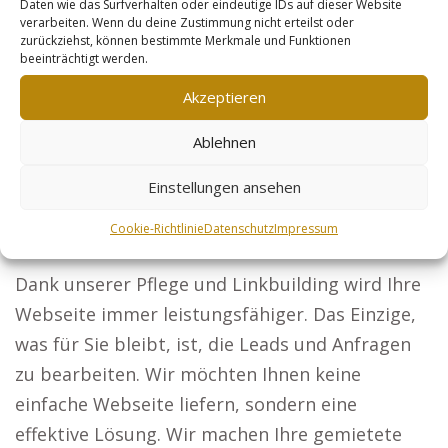
sollen Ihre Expertise entdecken.
Daten wie das Surfverhalten oder eindeutige IDs auf dieser Website
verarbeiten. Wenn du deine Zustimmung nicht erteilst oder
Sicherheitsdienste: Positionieren Sie sich als
zurückziehst, können bestimmte Merkmale und Funktionen
beeinträchtigt werden.
bevorzugter Partner für Unternehmen und
Events in Sicherheitsfragen. Online-Händler:
Akzeptieren
Verbessern Sie jedes Produkt, um Ihre
Ablehnen
Kundenanzahl zu steigern. So erreichen Sie den
nächsten Schritt im Marketing-Erfolg:
Einstellungen ansehen
Entscheiden Sie sich für unser Konzept,
Cookie-Richtlinie
Datenschutz
Impressum
brauchen Sie sich keine Sorgen zu machen.
Dank unserer Pflege und Linkbuilding wird Ihre
Webseite immer leistungsfähiger. Das Einzige,
was für Sie bleibt, ist, die Leads und Anfragen
zu bearbeiten. Wir möchten Ihnen keine
einfache Webseite liefern, sondern eine
effektive Lösung. Wir machen Ihre gemietete