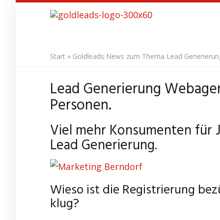
Skip
to
main
content
Start
»
Goldleads News zum Thema Lead Generierung 
Lead Generierung Webagent
Personen.
Viel mehr Konsumenten für J
Lead Generierung.
Wieso ist die Registrierung be
klug?