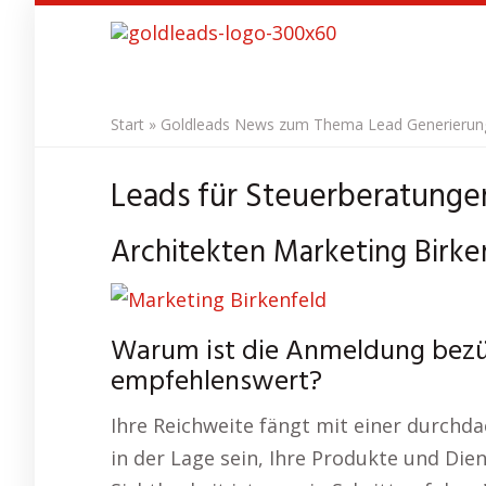
Skip
to
main
content
Start
»
Goldleads News zum Thema Lead Generierung 
Leads für Steuerberatungen
Architekten Marketing Birken
Warum ist die Anmeldung bezüg
empfehlenswert?
Ihre Reichweite fängt mit einer durchd
in der Lage sein, Ihre Produkte und Die