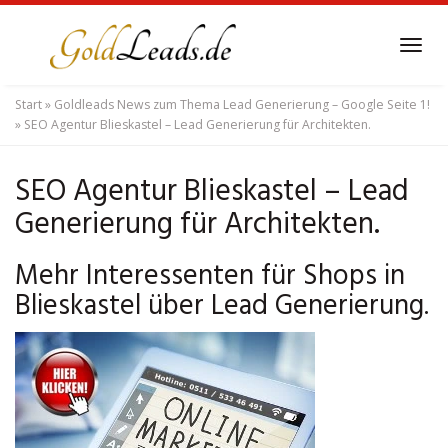
Skip
to
Tog
main
navi
content
Start
»
Goldleads News zum Thema Lead Generierung – Google Seite 1!
»
SEO Agentur Blieskastel – Lead Generierung für Architekten.
SEO Agentur Blieskastel – Lead
Generierung für Architekten.
Mehr Interessenten für Shops in
Blieskastel über Lead Generierung.