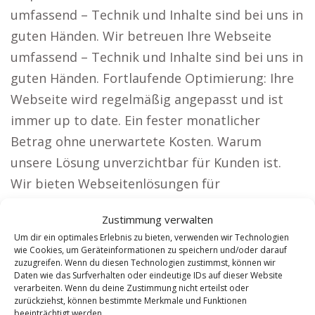
umfassend – Technik und Inhalte sind bei uns in
guten Händen. Wir betreuen Ihre Webseite
umfassend – Technik und Inhalte sind bei uns in
guten Händen. Fortlaufende Optimierung: Ihre
Webseite wird regelmäßig angepasst und ist
immer up to date. Ein fester monatlicher
Betrag ohne unerwartete Kosten. Warum
unsere Lösung unverzichtbar für Kunden ist.
Wir bieten Webseitenlösungen für
Unternehmen, die große Reichweiten
Zustimmung verwalten
benötigen, zum Beispiel: Rechtsanwälte: Lassen
Um dir ein optimales Erlebnis zu bieten, verwenden wir Technologien
Sie sich in ganz Deutschland finden und
wie Cookies, um Geräteinformationen zu speichern und/oder darauf
zuzugreifen. Wenn du diesen Technologien zustimmst, können wir
erweitern Sie Ihre Mandantenbasis. Architekten:
Daten wie das Surfverhalten oder eindeutige IDs auf dieser Website
Mit einer Präsentation Ihrer Projekte gewinnen
verarbeiten. Wenn du deine Zustimmung nicht erteilst oder
zurückziehst, können bestimmte Merkmale und Funktionen
Sie neue Bauherren.
beeinträchtigt werden.