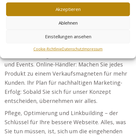
Mit einer Präsentation Ihrer Projekte gewinnen
Akzeptieren
Sie neue Bauherren.
Ablehnen
Steuerberater: Unternehmen und Privatkunden
können Ihre Leistungen entdecken.
Einstellungen ansehen
Sicherheitsdienste: Etablieren Sie sich als
Cookie-Richtlinie
Datenschutz
Impressum
führende Lösung für Schutz bei Unternehmen
und Events. Online-Händler: Machen Sie jedes
Produkt zu einem Verkaufsmagneten für mehr
Kunden. Ihr Plan für nachhaltigen Marketing-
Erfolg: Sobald Sie sich für unser Konzept
entscheiden, übernehmen wir alles.
Pflege, Optimierung und Linkbuilding – der
Schlüssel für Ihre bessere Webseite. Alles, was
Sie tun müssen, ist, sich um die eingehenden