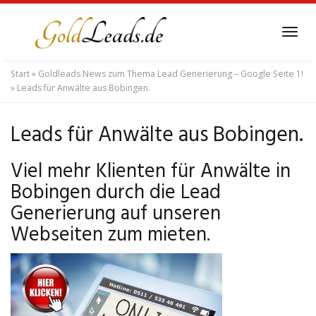
Skip
to
Tog
main
navi
content
Start
»
Goldleads News zum Thema Lead Generierung – Google Seite 1!
»
Leads für Anwälte aus Bobingen.
Leads für Anwälte aus Bobingen.
Viel mehr Klienten für Anwälte in
Bobingen durch die Lead
Generierung auf unseren
Webseiten zum mieten.