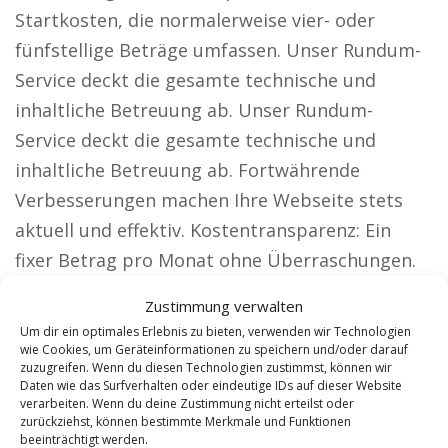
Startkosten, die normalerweise vier- oder
fünfstellige Beträge umfassen. Unser Rundum-
Service deckt die gesamte technische und
inhaltliche Betreuung ab. Unser Rundum-
Service deckt die gesamte technische und
inhaltliche Betreuung ab. Fortwährende
Verbesserungen machen Ihre Webseite stets
aktuell und effektiv. Kostentransparenz: Ein
fixer Betrag pro Monat ohne Überraschungen.
Wie unsere Lösung Kunden spürbare Vorteile
Zustimmung verwalten
verschafft. Für Unternehmen, die eine große
Um dir ein optimales Erlebnis zu bieten, verwenden wir Technologien
Zielgruppe erreichen möchten, sind unsere
wie Cookies, um Geräteinformationen zu speichern und/oder darauf
zuzugreifen. Wenn du diesen Technologien zustimmst, können wir
Webseiten ideal, wie zum Beispiel: Anwälte:
Daten wie das Surfverhalten oder eindeutige IDs auf dieser Website
verarbeiten. Wenn du deine Zustimmung nicht erteilst oder
Präsentieren Sie Ihre Kanzlei bundesweit und
zurückziehst, können bestimmte Merkmale und Funktionen
erweitern Sie Ihre Mandantenbasis. Architekten:
beeinträchtigt werden.