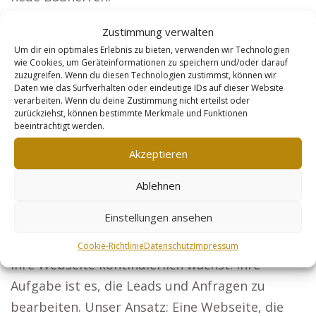
Steuerberater: Unternehmen und
Zustimmung verwalten
Privatpersonen sollen Ihre Leistungen
Um dir ein optimales Erlebnis zu bieten, verwenden wir Technologien
wie Cookies, um Geräteinformationen zu speichern und/oder darauf
kennenlernen. Sicherheitsdienste: Überzeugen
zuzugreifen. Wenn du diesen Technologien zustimmst, können wir
Sie Unternehmen und Events davon, dass Sie die
Daten wie das Surfverhalten oder eindeutige IDs auf dieser Website
verarbeiten. Wenn du deine Zustimmung nicht erteilst oder
beste Sicherheitslösung bieten. Online-Händler:
zurückziehst, können bestimmte Merkmale und Funktionen
beeinträchtigt werden.
Passen Sie Ihre Produktbeschreibungen an, um
mehr Käufer zu gewinnen. Ihr direkter Start in
Akzeptieren
den Marketing-Erfolg: Mit der Entscheidung für
Ablehnen
unser Konzept liegt alles Weitere in unserer
Hand.
Einstellungen ansehen
Wir übernehmen Pflege und Linkbuilding, damit
Cookie-Richtlinie
Datenschutz
Impressum
Ihre Webseite kontinuierlich wächst. Ihre
Aufgabe ist es, die Leads und Anfragen zu
bearbeiten. Unser Ansatz: Eine Webseite, die