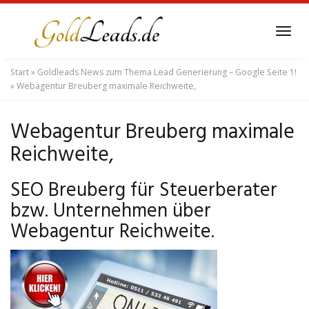
Skip
to
Tog
main
navi
content
Start
»
Goldleads News zum Thema Lead Generierung – Google Seite 1!
»
Webagentur Breuberg maximale Reichweite,
Webagentur Breuberg maximale
Reichweite,
SEO Breuberg für Steuerberater
bzw. Unternehmen über
Webagentur Reichweite.