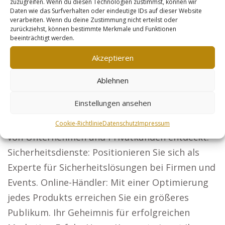
zuzugreifen. Wenn du diesen Technologien zustimmst, können wir
erleben. Unsere Webseiten sind ideal für
Daten wie das Surfverhalten oder eindeutige IDs auf dieser Website
verarbeiten. Wenn du deine Zustimmung nicht erteilst oder
Unternehmen, die breite Zielgruppen
zurückziehst, können bestimmte Merkmale und Funktionen
beeinträchtigt werden.
ansprechen möchten, darunter: Anwälte: Lassen
Sie sich bundesweit finden und erschließen Sie
Akzeptieren
neue Mandantengruppen. Architekten: Mit einer
Ablehnen
eindrucksvollen Präsentation Ihrer Projekte
gewinnen Sie Bauherren.
Einstellungen ansehen
Steuerberater: Ihre Dienstleistungen werden
Cookie-Richtlinie
Datenschutz
Impressum
von Unternehmen und Privatkunden entdeckt.
Sicherheitsdienste: Positionieren Sie sich als
Experte für Sicherheitslösungen bei Firmen und
Events. Online-Händler: Mit einer Optimierung
jedes Produkts erreichen Sie ein größeres
Publikum. Ihr Geheimnis für erfolgreichen