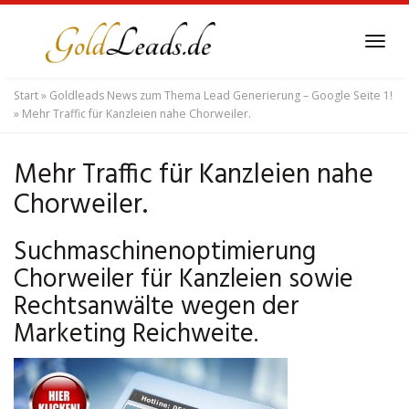
Skip
to
Tog
main
navi
content
Start
»
Goldleads News zum Thema Lead Generierung – Google Seite 1!
»
Mehr Traffic für Kanzleien nahe Chorweiler.
Mehr Traffic für Kanzleien nahe
Chorweiler.
Suchmaschinenoptimierung
Chorweiler für Kanzleien sowie
Rechtsanwälte wegen der
Marketing Reichweite.