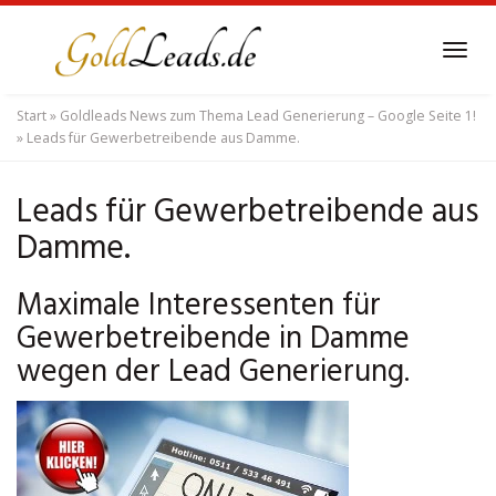
Skip
to
Tog
main
navi
content
Start
»
Goldleads News zum Thema Lead Generierung – Google Seite 1!
»
Leads für Gewerbetreibende aus Damme.
Leads für Gewerbetreibende aus
Damme.
Maximale Interessenten für
Gewerbetreibende in Damme
wegen der Lead Generierung.