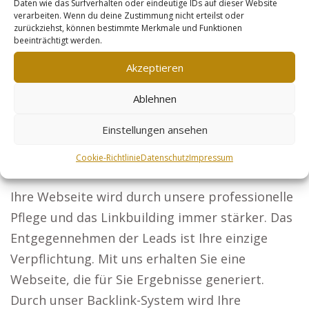
Steuerberater: Ihre steuerlichen Services für
Daten wie das Surfverhalten oder eindeutige IDs auf dieser Website
verarbeiten. Wenn du deine Zustimmung nicht erteilst oder
Unternehmen und Privatpersonen sichtbar
zurückziehst, können bestimmte Merkmale und Funktionen
beeinträchtigt werden.
gemacht. Sicherheitsdienste: Gewinnen Sie
Unternehmen und Events, die in umfassende
Akzeptieren
Sicherheitslösungen investieren wollen. Online-
Ablehnen
Händler: Durch Produktoptimierung erzielen Sie
mehr Kundenkontakte. Der Beginn Ihres
Einstellungen ansehen
Marketing-Erfolgs: Entscheiden Sie sich für uns,
Cookie-Richtlinie
Datenschutz
Impressum
kümmern wir uns um den kompletten Ablauf.
Ihre Webseite wird durch unsere professionelle
Pflege und das Linkbuilding immer stärker. Das
Entgegennehmen der Leads ist Ihre einzige
Verpflichtung. Mit uns erhalten Sie eine
Webseite, die für Sie Ergebnisse generiert.
Durch unser Backlink-System wird Ihre