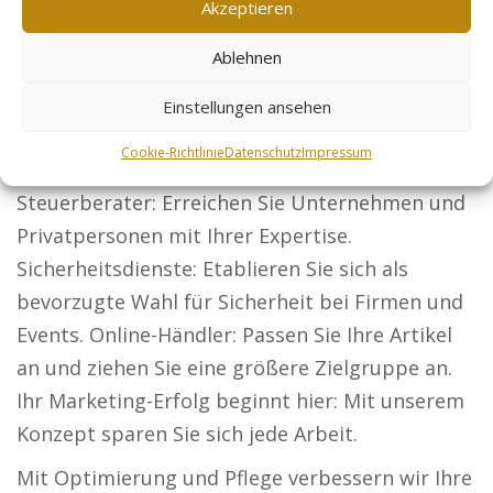
Akzeptieren
bieten wir optimale Webseiten, wie etwa:
Rechtsanwälte: Sorgen Sie für eine
Ablehnen
deutschlandweite Präsenz und ziehen Sie neue
Einstellungen ansehen
Klienten an. Mit eindrucksvollen Projekten
Cookie-Richtlinie
Datenschutz
Impressum
überzeugen und neue Bauherren gewinnen.
Steuerberater: Erreichen Sie Unternehmen und
Privatpersonen mit Ihrer Expertise.
Sicherheitsdienste: Etablieren Sie sich als
bevorzugte Wahl für Sicherheit bei Firmen und
Events. Online-Händler: Passen Sie Ihre Artikel
an und ziehen Sie eine größere Zielgruppe an.
Ihr Marketing-Erfolg beginnt hier: Mit unserem
Konzept sparen Sie sich jede Arbeit.
Mit Optimierung und Pflege verbessern wir Ihre