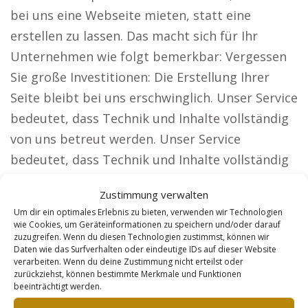
bei uns eine Webseite mieten, statt eine
erstellen zu lassen. Das macht sich für Ihr
Unternehmen wie folgt bemerkbar: Vergessen
Sie große Investitionen: Die Erstellung Ihrer
Seite bleibt bei uns erschwinglich. Unser Service
bedeutet, dass Technik und Inhalte vollständig
von uns betreut werden. Unser Service
bedeutet, dass Technik und Inhalte vollständig
von uns betreut werden. Wir stellen sicher, dass
Zustimmung verwalten
Ihre Webseite durch laufende Optimierungen
Um dir ein optimales Erlebnis zu bieten, verwenden wir Technologien
immer aktuell ist. Ein fixer monatlicher Betrag
wie Cookies, um Geräteinformationen zu speichern und/oder darauf
zuzugreifen. Wenn du diesen Technologien zustimmst, können wir
sorgt für Sicherheit und Planbarkeit Ihrer
Daten wie das Surfverhalten oder eindeutige IDs auf dieser Website
Ausgaben. Welche neuen Möglichkeiten Kunden
verarbeiten. Wenn du deine Zustimmung nicht erteilst oder
zurückziehst, können bestimmte Merkmale und Funktionen
mit unserer Lösung entdecken. Für Firmen, die
beeinträchtigt werden.
auf eine große Reichweite angewiesen sind,