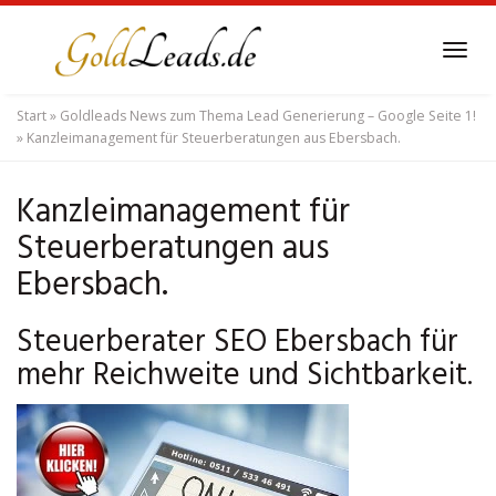
Skip
to
Tog
main
navi
content
Start
»
Goldleads News zum Thema Lead Generierung – Google Seite 1!
»
Kanzleimanagement für Steuerberatungen aus Ebersbach.
Kanzleimanagement für
Steuerberatungen aus
Ebersbach.
Steuerberater SEO Ebersbach für
mehr Reichweite und Sichtbarkeit.