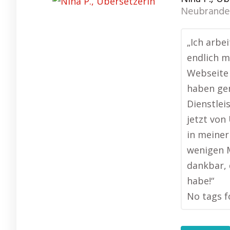
Neubranden
„Ich arbe
endlich m
Webseite 
haben ge
Dienstlei
jetzt vo
in meiner
wenigen M
dankbar, 
habe!“
No tags f