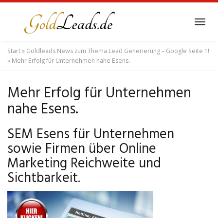
Skip
to
Tog
main
navi
content
Start
»
Goldleads News zum Thema Lead Generierung – Google Seite 1!
»
Mehr Erfolg für Unternehmen nahe Esens.
Mehr Erfolg für Unternehmen
nahe Esens.
SEM Esens für Unternehmen
sowie Firmen über Online
Marketing Reichweite und
Sichtbarkeit.