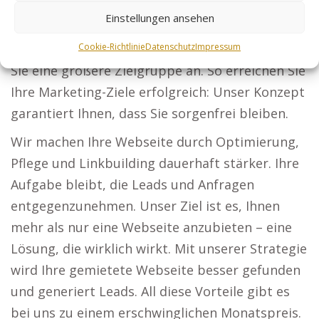
vertrauenswürdigen Wahl für Schutz bei
Einstellungen ansehen
Unternehmen und Veranstaltungen. Online-
Händler: Passen Sie Ihre Artikel an und ziehen
Cookie-Richtlinie
Datenschutz
Impressum
Sie eine größere Zielgruppe an. So erreichen Sie
Ihre Marketing-Ziele erfolgreich: Unser Konzept
garantiert Ihnen, dass Sie sorgenfrei bleiben.
Wir machen Ihre Webseite durch Optimierung,
Pflege und Linkbuilding dauerhaft stärker. Ihre
Aufgabe bleibt, die Leads und Anfragen
entgegenzunehmen. Unser Ziel ist es, Ihnen
mehr als nur eine Webseite anzubieten – eine
Lösung, die wirklich wirkt. Mit unserer Strategie
wird Ihre gemietete Webseite besser gefunden
und generiert Leads. All diese Vorteile gibt es
bei uns zu einem erschwinglichen Monatspreis.