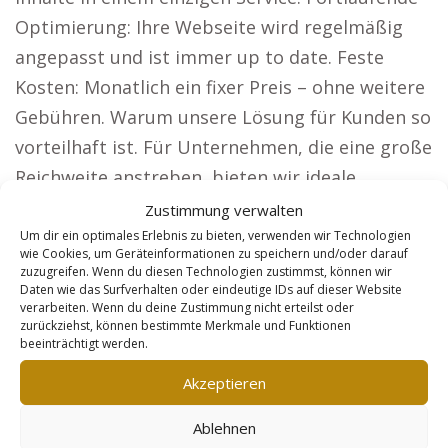
Optimierung: Ihre Webseite wird regelmäßig
angepasst und ist immer up to date. Feste
Kosten: Monatlich ein fixer Preis – ohne weitere
Gebühren. Warum unsere Lösung für Kunden so
vorteilhaft ist. Für Unternehmen, die eine große
Reichweite anstreben, bieten wir ideale
Webseiten, wie etwa: Rechtsanwälte: Werden
Zustimmung verwalten
Sie in ganz Deutschland gefunden und erreichen
Um dir ein optimales Erlebnis zu bieten, verwenden wir Technologien
wie Cookies, um Geräteinformationen zu speichern und/oder darauf
Sie neue Mandantengruppen. Architekten:
zuzugreifen. Wenn du diesen Technologien zustimmst, können wir
Daten wie das Surfverhalten oder eindeutige IDs auf dieser Website
Zeigen Sie Ihre Bauprojekte und sichern Sie sich
verarbeiten. Wenn du deine Zustimmung nicht erteilst oder
neue Kunden.
zurückziehst, können bestimmte Merkmale und Funktionen
beeinträchtigt werden.
Steuerberater: Unternehmen und
Akzeptieren
Privatpersonen sollen von Ihren Leistungen
erfahren. Sicherheitsdienste: Werden Sie zur
Ablehnen