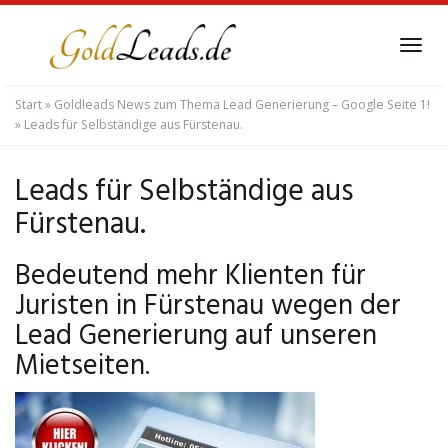
Skip
to
Tog
main
navi
content
Start
»
Goldleads News zum Thema Lead Generierung – Google Seite 1!
»
Leads für Selbständige aus Fürstenau.
Leads für Selbständige aus
Fürstenau.
Bedeutend mehr Klienten für
Juristen in Fürstenau wegen der
Lead Generierung auf unseren
Mietseiten.