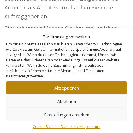
Arbeiten als Architekt und ziehen Sie neue
Auftraggeber an.
Steuerberater: Machen Sie Ihre steuerlichen
Leistungen für Firmen und Privatpersonen
Zustimmung verwalten
Um dir ein optimales Erlebnis zu bieten, verwenden wir Technologien
bekannt. Sicherheitsdienste: Positionieren Sie
wie Cookies, um Geräteinformationen zu speichern und/oder darauf
sich als bevorzugter Partner für Unternehmen
zuzugreifen. Wenn du diesen Technologien zustimmst, können wir
Daten wie das Surfverhalten oder eindeutige IDs auf dieser Website
und Events in Sicherheitsfragen. Online-Händler:
verarbeiten. Wenn du deine Zustimmung nicht erteilst oder
zurückziehst, können bestimmte Merkmale und Funktionen
Machen Sie Ihre Produkte kundenfreundlicher
beeinträchtigt werden.
und erhöhen Sie Ihre Reichweite. Der Weg zu
Akzeptieren
Ihrem Marketing-Erfolg: Unser Konzept
garantiert Ihnen, dass Sie sorgenfrei bleiben.
Ablehnen
Ihre Webseite wird durch unsere technische
Einstellungen ansehen
Pflege und das Linkbuilding immer besser. Sie
Cookie-Richtlinie
Datenschutz
Impressum
müssen nur die eingehenden Leads annehmen.