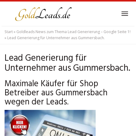
Skip
to
Tog
main
navi
content
Start
»
Goldleads News zum Thema Lead Generierung – Google Seite 1!
»
Lead Generierung für Unternehmer aus Gummersbach.
Lead Generierung für
Unternehmer aus Gummersbach.
Maximale Käufer für Shop
Betreiber aus Gummersbach
wegen der Leads.