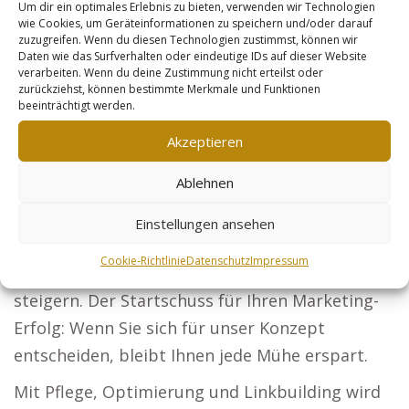
Um dir ein optimales Erlebnis zu bieten, verwenden wir Technologien
Maximieren Sie Ihre Sichtbarkeit und erreichen
wie Cookies, um Geräteinformationen zu speichern und/oder darauf
zuzugreifen. Wenn du diesen Technologien zustimmst, können wir
Sie neue Mandanten deutschlandweit.
Daten wie das Surfverhalten oder eindeutige IDs auf dieser Website
Architekten: Gewinnen Sie Bauherren durch die
verarbeiten. Wenn du deine Zustimmung nicht erteilst oder
zurückziehst, können bestimmte Merkmale und Funktionen
Präsentation Ihrer Bauprojekte.
beeinträchtigt werden.
Steuerberater: Lassen Sie Firmen und
Akzeptieren
Privatpersonen Ihre Dienstleistungen
Ablehnen
entdecken. Sicherheitsdienste: Werden Sie für
Events und Unternehmen die Nummer eins in
Einstellungen ansehen
Sachen Sicherheit. Online-Händler: Optimieren
Cookie-Richtlinie
Datenschutz
Impressum
Sie jedes Produkt, um Ihre Verkäufe deutlich zu
steigern. Der Startschuss für Ihren Marketing-
Erfolg: Wenn Sie sich für unser Konzept
entscheiden, bleibt Ihnen jede Mühe erspart.
Mit Pflege, Optimierung und Linkbuilding wird