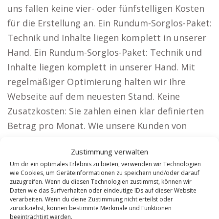
uns fallen keine vier- oder fünfstelligen Kosten
für die Erstellung an. Ein Rundum-Sorglos-Paket:
Technik und Inhalte liegen komplett in unserer
Hand. Ein Rundum-Sorglos-Paket: Technik und
Inhalte liegen komplett in unserer Hand. Mit
regelmäßiger Optimierung halten wir Ihre
Webseite auf dem neuesten Stand. Keine
Zusatzkosten: Sie zahlen einen klar definierten
Betrag pro Monat. Wie unsere Kunden von
unserer Lösung profitieren. Unsere Webseiten
Zustimmung verwalten
eignen sich hervorragend für Unternehmen, die
Um dir ein optimales Erlebnis zu bieten, verwenden wir Technologien
maximale Reichweite anstreben, darunter:
wie Cookies, um Geräteinformationen zu speichern und/oder darauf
zuzugreifen. Wenn du diesen Technologien zustimmst, können wir
Rechtsanwälte: Präsentieren Sie sich
Daten wie das Surfverhalten oder eindeutige IDs auf dieser Website
bundesweit und steigern Sie Ihre
verarbeiten. Wenn du deine Zustimmung nicht erteilst oder
zurückziehst, können bestimmte Merkmale und Funktionen
Mandantenanzahl. Mit eindrucksvollen
beeinträchtigt werden.