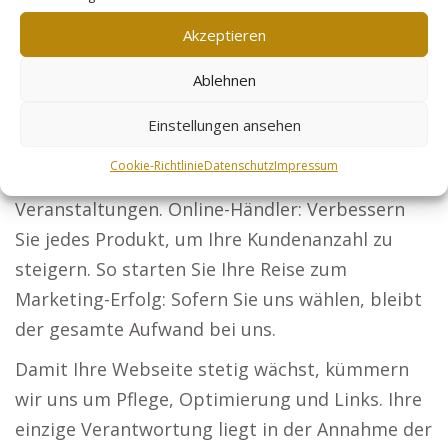
Projekten überzeugen und neue Bauherren
Akzeptieren
gewinnen.
Ablehnen
Steuerberater: Lassen Sie Ihre Angebote für
Unternehmen und Privatkunden sichtbar
Einstellungen ansehen
werden. Sicherheitsdienste: Seien Sie die Top-
Cookie-Richtlinie
Datenschutz
Impressum
Adresse für Schutz bei Unternehmen und
Veranstaltungen. Online-Händler: Verbessern
Sie jedes Produkt, um Ihre Kundenanzahl zu
steigern. So starten Sie Ihre Reise zum
Marketing-Erfolg: Sofern Sie uns wählen, bleibt
der gesamte Aufwand bei uns.
Damit Ihre Webseite stetig wächst, kümmern
wir uns um Pflege, Optimierung und Links. Ihre
einzige Verantwortung liegt in der Annahme der