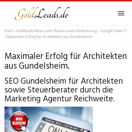
Skip
to
Tog
main
navi
content
Start
»
Goldleads News zum Thema Lead Generierung – Google Seite 1!
»
Maximaler Erfolg für Architekten aus Gundelsheim.
Maximaler Erfolg für Architekten
aus Gundelsheim.
SEO Gundelsheim für Architekten
sowie Steuerberater durch die
Marketing Agentur Reichweite.