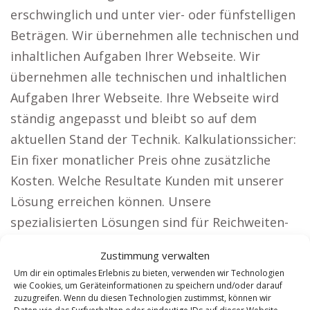
erschwinglich und unter vier- oder fünfstelligen
Beträgen. Wir übernehmen alle technischen und
inhaltlichen Aufgaben Ihrer Webseite. Wir
übernehmen alle technischen und inhaltlichen
Aufgaben Ihrer Webseite. Ihre Webseite wird
ständig angepasst und bleibt so auf dem
aktuellen Stand der Technik. Kalkulationssicher:
Ein fixer monatlicher Preis ohne zusätzliche
Kosten. Welche Resultate Kunden mit unserer
Lösung erreichen können. Unsere
spezialisierten Lösungen sind für Reichweiten-
starke Unternehmen konzipiert, darunter:
Zustimmung verwalten
Rechtsanwälte: Erhöhen Sie Ihre Bekanntheit
Um dir ein optimales Erlebnis zu bieten, verwenden wir Technologien
und lassen Sie sich deutschlandweit von
wie Cookies, um Geräteinformationen zu speichern und/oder darauf
zuzugreifen. Wenn du diesen Technologien zustimmst, können wir
Mandanten finden. Architekten: Überzeugen Sie