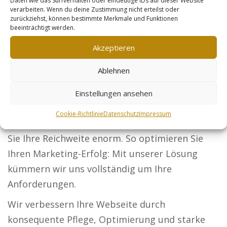
Daten wie das Surfverhalten oder eindeutige IDs auf dieser Website
verarbeiten. Wenn du deine Zustimmung nicht erteilst oder
Bauherren durch die Präsentation Ihrer
zurückziehst, können bestimmte Merkmale und Funktionen
Projekte.
beeinträchtigt werden.
Steuerberater: Unternehmen und
Akzeptieren
Privatpersonen sollen Ihre Services
Ablehnen
kennenlernen. Sicherheitsdienste: Etablieren Sie
sich als erste Wahl für Sicherheit bei
Einstellungen ansehen
Veranstaltungen und Unternehmen. Online-
Cookie-Richtlinie
Datenschutz
Impressum
Händler: Mit optimierten Produkten vergrößern
Sie Ihre Reichweite enorm. So optimieren Sie
Ihren Marketing-Erfolg: Mit unserer Lösung
kümmern wir uns vollständig um Ihre
Anforderungen.
Wir verbessern Ihre Webseite durch
konsequente Pflege, Optimierung und starke