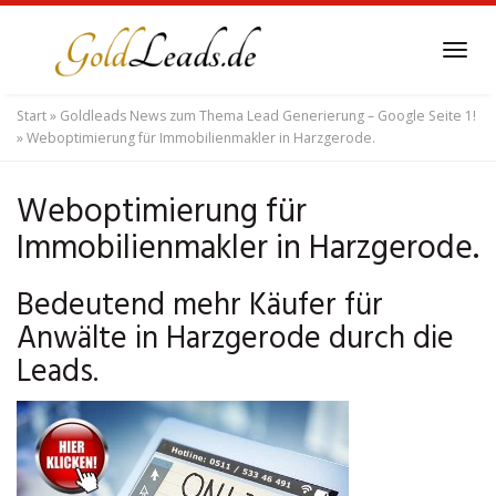
Skip
to
Tog
main
navi
content
Start
»
Goldleads News zum Thema Lead Generierung – Google Seite 1!
»
Weboptimierung für Immobilienmakler in Harzgerode.
Weboptimierung für
Immobilienmakler in Harzgerode.
Bedeutend mehr Käufer für
Anwälte in Harzgerode durch die
Leads.