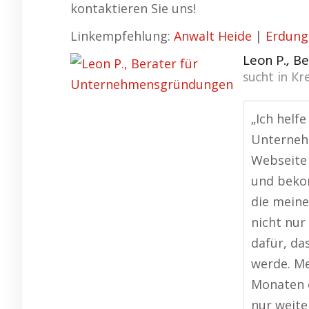
kontaktieren Sie uns!
Linkempfehlung:
Anwalt Heide
|
Erdung
Leon P., B
sucht in
Kr
„Ich helf
Unterneh
Webseite 
und beko
die meine
nicht nur
dafür, da
werde. M
Monaten 
nur weite