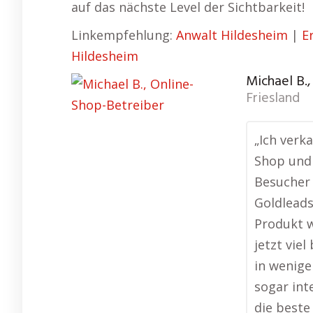
auf das nächste Level der Sichtbarkeit!
Linkempfehlung:
Anwalt Hildesheim
|
E
Hildesheim
Michael B.
Friesland
„Ich verk
Shop und
Besucher 
Goldleads
Produkt w
jetzt vie
in wenige
sogar int
die beste