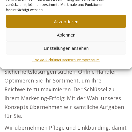
zurückziehst, können bestimmte Merkmale und Funktionen
und gewinnen Sie neue Klienten. Zeigen Sie als
beeinträchtigt werden.
Architekt Ihre Projekte und überzeugen Sie
Akzeptieren
neue Bauherren.
Ablehnen
Steuerberater: Lassen Sie Ihre Leistungen für
Firmen und Privatpersonen sichtbar werden.
Einstellungen ansehen
Sicherheitsdienste: Seien Sie die erste Wahl für
Cookie-Richtlinie
Datenschutz
Impressum
Unternehmen und Veranstaltungen, die
Sicherheitslösungen suchen. Online-Händler:
Optimieren Sie Ihr Sortiment, um Ihre
Reichweite zu maximieren. Der Schlüssel zu
Ihrem Marketing-Erfolg: Mit der Wahl unseres
Konzepts übernehmen wir sämtliche Aufgaben
für Sie.
Wir übernehmen Pflege und Linkbuilding, damit