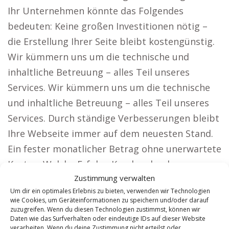
Ihr Unternehmen könnte das Folgendes
bedeuten: Keine großen Investitionen nötig –
die Erstellung Ihrer Seite bleibt kostengünstig.
Wir kümmern uns um die technische und
inhaltliche Betreuung – alles Teil unseres
Services. Wir kümmern uns um die technische
und inhaltliche Betreuung – alles Teil unseres
Services. Durch ständige Verbesserungen bleibt
Ihre Webseite immer auf dem neuesten Stand.
Ein fester monatlicher Betrag ohne unerwartete
Kosten. Welche Erfolge Kunden durch unsere
Zustimmung verwalten
Lösung erzielen können. Unsere spezialisierten
Um dir ein optimales Erlebnis zu bieten, verwenden wir Technologien
Webseiten sind die perfekte Wahl für Firmen
wie Cookies, um Geräteinformationen zu speichern und/oder darauf
mit großem Reichweitenbedarf, darunter:
zuzugreifen. Wenn du diesen Technologien zustimmst, können wir
Daten wie das Surfverhalten oder eindeutige IDs auf dieser Website
Anwälte: Werden Sie deutschlandweit sichtbar
verarbeiten. Wenn du deine Zustimmung nicht erteilst oder