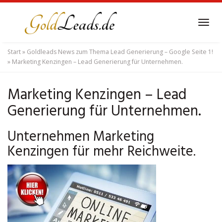
Skip
to
Tog
main
navi
content
Start
»
Goldleads News zum Thema Lead Generierung – Google Seite 1!
»
Marketing Kenzingen – Lead Generierung für Unternehmen.
Marketing Kenzingen – Lead
Generierung für Unternehmen.
Unternehmen Marketing
Kenzingen für mehr Reichweite.