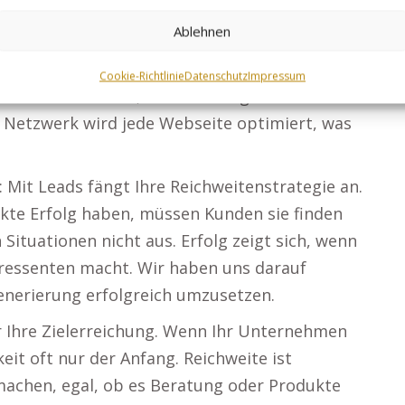
htbarkeit erstellt. Sie greifen auf alle
Ablehnen
. Unser Backlink-Netzwerk: Ihre gemietete
rlichen Sichtbarkeitssteigerung. SEO-
Cookie-Richtlinie
Datenschutz
Impressum
icht nur sichtbar, sondern sorgen für
 Netzwerk wird jede Webseite optimiert, was
: Mit Leads fängt Ihre Reichweitenstrategie an.
kte Erfolg haben, müssen Kunden sie finden
n Situationen nicht aus. Erfolg zeigt sich, wenn
eressenten macht. Wir haben uns darauf
enerierung erfolgreich umzusetzen.
r Ihre Zielerreichung. Wenn Ihr Unternehmen
keit oft nur der Anfang. Reichweite ist
 machen, egal, ob es Beratung oder Produkte