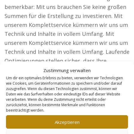
bemerkbar: Mit uns brauchen Sie keine großen
Summen für die Erstellung zu investieren. Mit
unserem Komplettservice kümmern wir uns um
Technik und Inhalte in vollem Umfang. Mit
unserem Komplettservice kümmern wir uns um
Technik und Inhalte in vollem Umfang. Laufende
Optimierungen stellen sicher, dass Ihre
Webseite stets auf dem neuesten Stand ist. Ein
Zustimmung verwalten
klarer Festbetrag pro Monat – keine
Um dir ein optimales Erlebnis zu bieten, verwenden wir Technologien
wie Cookies, um Geräteinformationen zu speichern und/oder darauf
versteckten Kosten. Welche Erfolge Kunden mit
zuzugreifen. Wenn du diesen Technologien zustimmst, können wir
Daten wie das Surfverhalten oder eindeutige IDs auf dieser Website
unserer Lösung erzielen können. Für
verarbeiten. Wenn du deine Zustimmung nicht erteilst oder
Unternehmen, die eine große Zielgruppe
zurückziehst, können bestimmte Merkmale und Funktionen
beeinträchtigt werden.
erreichen möchten, sind unsere Webseiten
Akzeptieren
ideal, wie zum Beispiel: Anwälte: Lassen Sie sich
deutschlandweit finden und knüpfen Sie neue