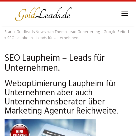
Skip
to
Tog
main
navi
content
Start
»
Goldleads News zum Thema Lead Generierung – Google Seite 1!
»
SEO Laupheim – Leads für Unternehmen.
SEO Laupheim – Leads für
Unternehmen.
Weboptimierung Laupheim für
Unternehmen aber auch
Unternehmensberater über
Marketing Agentur Reichweite.