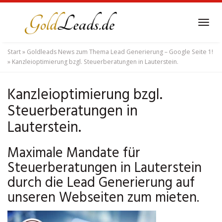
Skip
to
Tog
main
navi
content
Start
»
Goldleads News zum Thema Lead Generierung – Google Seite 1!
»
Kanzleioptimierung bzgl. Steuerberatungen in Lauterstein.
Kanzleioptimierung bzgl.
Steuerberatungen in
Lauterstein.
Maximale Mandate für
Steuerberatungen in Lauterstein
durch die Lead Generierung auf
unseren Webseiten zum mieten.