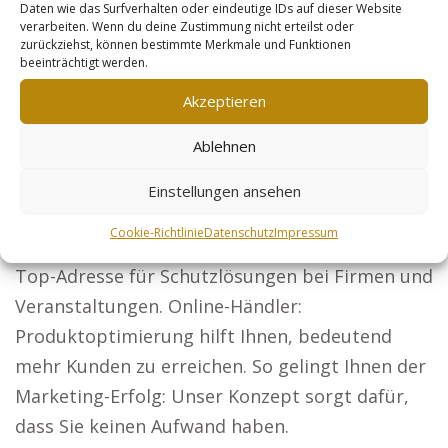
Daten wie das Surfverhalten oder eindeutige IDs auf dieser Website
angewiesen sind, wie etwa: Rechtsanwälte:
verarbeiten. Wenn du deine Zustimmung nicht erteilst oder
zurückziehst, können bestimmte Merkmale und Funktionen
Nutzen Sie unsere Reichweite, um bundesweit
beeinträchtigt werden.
neue Mandanten zu gewinnen. Präsentieren Sie
Akzeptieren
Ihre Bauprojekte und erweitern Sie Ihre
Kundenbasis.
Ablehnen
Steuerberater: Präsentieren Sie Ihre
Einstellungen ansehen
steuerlichen Angebote für Firmen und
Cookie-Richtlinie
Datenschutz
Impressum
Privatpersonen. Sicherheitsdienste: Seien Sie die
Top-Adresse für Schutzlösungen bei Firmen und
Veranstaltungen. Online-Händler:
Produktoptimierung hilft Ihnen, bedeutend
mehr Kunden zu erreichen. So gelingt Ihnen der
Marketing-Erfolg: Unser Konzept sorgt dafür,
dass Sie keinen Aufwand haben.