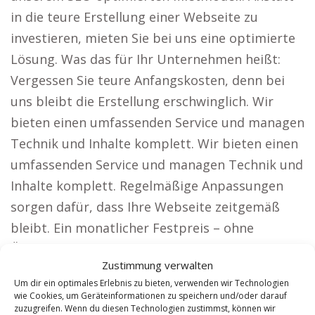
in die teure Erstellung einer Webseite zu
investieren, mieten Sie bei uns eine optimierte
Lösung. Was das für Ihr Unternehmen heißt:
Vergessen Sie teure Anfangskosten, denn bei
uns bleibt die Erstellung erschwinglich. Wir
bieten einen umfassenden Service und managen
Technik und Inhalte komplett. Wir bieten einen
umfassenden Service und managen Technik und
Inhalte komplett. Regelmäßige Anpassungen
sorgen dafür, dass Ihre Webseite zeitgemäß
bleibt. Ein monatlicher Festpreis – ohne
Überraschungen und Zusatzkosten. Wie unsere
Zustimmung verwalten
Lösung die Herausforderungen unserer Kunden
Um dir ein optimales Erlebnis zu bieten, verwenden wir Technologien
meistert. Unsere Webseiten bieten großen
wie Cookies, um Geräteinformationen zu speichern und/oder darauf
zuzugreifen. Wenn du diesen Technologien zustimmst, können wir
Mehrwert für Firmen, die auf Reichweite