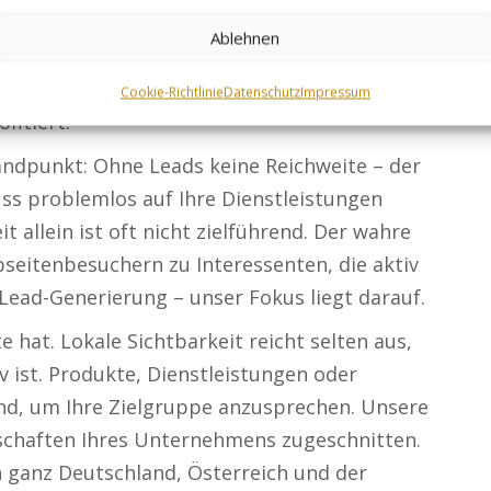
k-Netzwerk integriert, das Sichtbarkeit
Ablehnen
sere SEO-Maßnahmen nicht nur relevant,
 Jede Webseite in unserem Netzwerk wird
Cookie-Richtlinie
Datenschutz
Impressum
fitiert.
tandpunkt: Ohne Leads keine Reichweite – der
uss problemlos auf Ihre Dienstleistungen
allein ist oft nicht zielführend. Der wahre
seitenbesuchern zu Interessenten, die aktiv
ead-Generierung – unser Fokus liegt darauf.
hat. Lokale Sichtbarkeit reicht selten aus,
ist. Produkte, Dienstleistungen oder
nd, um Ihre Zielgruppe anzusprechen. Unsere
nschaften Ihres Unternehmens zugeschnitten.
n ganz Deutschland, Österreich und der