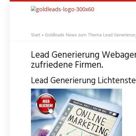
Skip
to
main
content
Start
»
Goldleads News zum Thema Lead Generierung 
Lead Generierung Webagent
zufriedene Firmen.
Lead Generierung Lichtenste