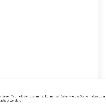
u diesen Technologien zustimmst, können wir Daten wie das Surfverhalten oder
ächtigt werden.