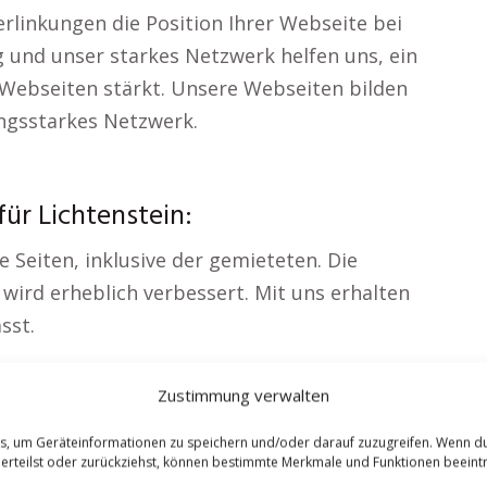
erlinkungen die Position Ihrer Webseite bei
 und unser starkes Netzwerk helfen uns, ein
 Webseiten stärkt. Unsere Webseiten bilden
ngsstarkes Netzwerk.
ür Lichtenstein:
e Seiten, inklusive der gemieteten. Die
wird erheblich verbessert. Mit uns erhalten
sst.
Zustimmung verwalten
enau zu Ihnen passt. Diese Webseite wird
 auf maximale Google-Sichtbarkeit optimiert.
es, um Geräteinformationen zu speichern und/oder darauf zuzugreifen. Wenn d
 erteilst oder zurückziehst, können bestimmte Merkmale und Funktionen beeintr
rastruktur profitieren. Ihre gemietete