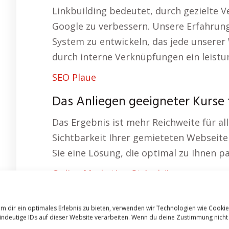
Linkbuilding bedeutet, durch gezielte V
Google zu verbessern. Unsere Erfahrung
System zu entwickeln, das jede unserer
durch interne Verknüpfungen ein leistu
SEO Plaue
Das Anliegen geeigneter Kurse f
Das Ergebnis ist mehr Reichweite für all
Sichtbarkeit Ihrer gemieteten Webseite 
Sie eine Lösung, die optimal zu Ihnen pa
Online Marketing St Andrä
Bei uns mieten Sie eine Webseite, die g
speziell für Ihr Angebot entwickelt und
m dir ein optimales Erlebnis zu bieten, verwenden wir Technologien wie Cooki
indeutige IDs auf dieser Website verarbeiten. Wenn du deine Zustimmung nicht
Sie können von unserer umfassenden Inf