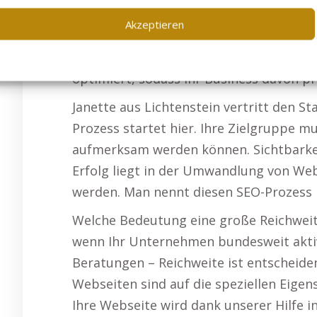
Webseite wird in ein wachsendes Backlin
Akzeptieren
sichert. Ihre Webseite bleibt durch un
sondern zieht stetig neue Besucher an.
optimiert, sodass Ihr Business davon pro
Janette aus Lichtenstein vertritt den S
Prozess startet hier. Ihre Zielgruppe m
aufmerksam werden können. Sichtbarkeit 
Erfolg liegt in der Umwandlung von Web
werden. Man nennt diesen SEO-Prozess L
Welche Bedeutung eine große Reichweite 
wenn Ihr Unternehmen bundesweit aktiv 
Beratungen – Reichweite ist entscheide
Webseiten sind auf die speziellen Eige
Ihre Webseite wird dank unserer Hilfe i