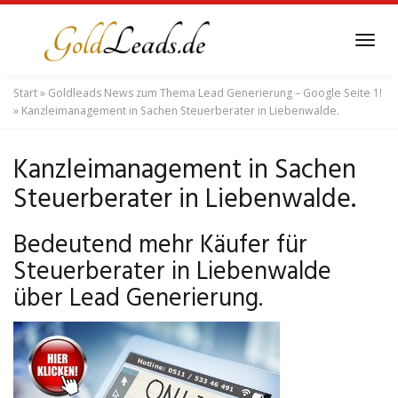
Skip
to
Tog
main
navi
content
Start
»
Goldleads News zum Thema Lead Generierung – Google Seite 1!
»
Kanzleimanagement in Sachen Steuerberater in Liebenwalde.
Kanzleimanagement in Sachen
Steuerberater in Liebenwalde.
Bedeutend mehr Käufer für
Steuerberater in Liebenwalde
über Lead Generierung.