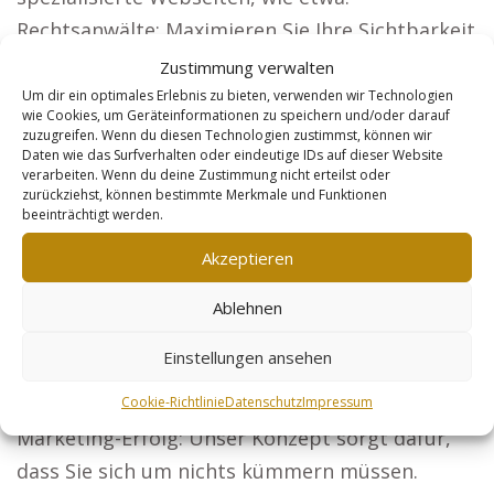
Rechtsanwälte: Maximieren Sie Ihre Sichtbarkeit
und erreichen Sie neue Mandanten
Zustimmung verwalten
deutschlandweit. Präsentieren Sie Ihre
Um dir ein optimales Erlebnis zu bieten, verwenden wir Technologien
wie Cookies, um Geräteinformationen zu speichern und/oder darauf
Architektur und ziehen Sie Bauherren für neue
zuzugreifen. Wenn du diesen Technologien zustimmst, können wir
Daten wie das Surfverhalten oder eindeutige IDs auf dieser Website
Projekte an.
verarbeiten. Wenn du deine Zustimmung nicht erteilst oder
zurückziehst, können bestimmte Merkmale und Funktionen
Steuerberater: Lassen Sie Firmen und
beeinträchtigt werden.
Privatkunden Ihre Services entdecken.
Akzeptieren
Sicherheitsdienste: Seien Sie die erste Adresse
für Firmen und Veranstaltungen, die in
Ablehnen
Sicherheit investieren. Online-Händler: Mit der
Einstellungen ansehen
richtigen Produktoptimierung erweitern Sie
Ihren Kundenkreis. So gelangen Sie zu Ihrem
Cookie-Richtlinie
Datenschutz
Impressum
Marketing-Erfolg: Unser Konzept sorgt dafür,
dass Sie sich um nichts kümmern müssen.