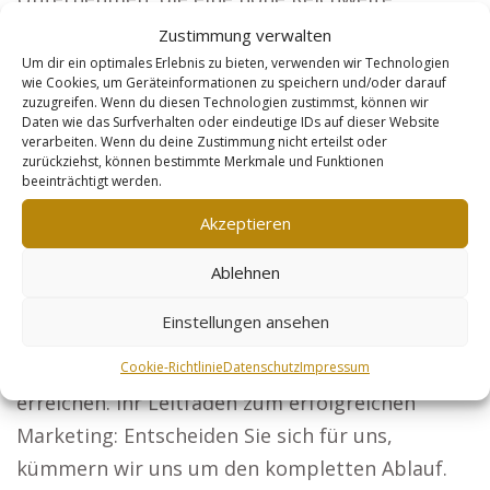
benötigen, darunter: Anwälte: Gewinnen Sie
Zustimmung verwalten
durch bundesweite Sichtbarkeit neue
Um dir ein optimales Erlebnis zu bieten, verwenden wir Technologien
wie Cookies, um Geräteinformationen zu speichern und/oder darauf
Mandanten für Ihre Kanzlei. Zeigen Sie Ihre
zuzugreifen. Wenn du diesen Technologien zustimmst, können wir
Daten wie das Surfverhalten oder eindeutige IDs auf dieser Website
Architekturprojekte und überzeugen Sie
verarbeiten. Wenn du deine Zustimmung nicht erteilst oder
potenzielle Bauherren.
zurückziehst, können bestimmte Merkmale und Funktionen
beeinträchtigt werden.
Steuerberater: Zeigen Sie Ihre Dienstleistungen
Akzeptieren
und erreichen Sie Firmen sowie Privatkunden.
Sicherheitsdienste: Seien Sie die Top-Adresse
Ablehnen
für Schutz bei Unternehmen und
Einstellungen ansehen
Veranstaltungen. Online-Händler: Präsentieren
Sie Ihre Produkte perfekt, um mehr Kunden zu
Cookie-Richtlinie
Datenschutz
Impressum
erreichen. Ihr Leitfaden zum erfolgreichen
Marketing: Entscheiden Sie sich für uns,
kümmern wir uns um den kompletten Ablauf.