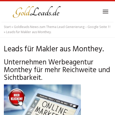
Skip
to
Tog
main
navi
content
Start
»
Goldleads News zum Thema Lead Generierung – Google Seite 1!
»
Leads für Makler aus Monthey.
Leads für Makler aus Monthey.
Unternehmen Werbeagentur
Monthey für mehr Reichweite und
Sichtbarkeit.