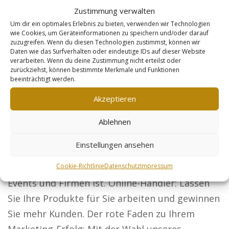
profitieren können. Unsere Webseiten eignen
Zustimmung verwalten
sich optimal für Unternehmen, die Reichweite
Um dir ein optimales Erlebnis zu bieten, verwenden wir Technologien
wie Cookies, um Geräteinformationen zu speichern und/oder darauf
benötigen, darunter: Anwälte: Werden Sie
zuzugreifen. Wenn du diesen Technologien zustimmst, können wir
Daten wie das Surfverhalten oder eindeutige IDs auf dieser Website
bundesweit sichtbar und gewinnen Sie
verarbeiten. Wenn du deine Zustimmung nicht erteilst oder
kontinuierlich neue Mandanten. Zeigen Sie Ihre
zurückziehst, können bestimmte Merkmale und Funktionen
beeinträchtigt werden.
besten Projekte und überzeugen Sie als
Akzeptieren
Architekt neue Bauherren.
Steuerberater: Lassen Sie Ihre Leistungen für
Ablehnen
Firmen und Privatpersonen sichtbar werden.
Einstellungen ansehen
Sicherheitsdienste: Zeigen Sie, dass Ihre
Cookie-Richtlinie
Datenschutz
Impressum
Expertise die erste Wahl für Sicherheit bei
Events und Firmen ist. Online-Händler: Lassen
Sie Ihre Produkte für Sie arbeiten und gewinnen
Sie mehr Kunden. Der rote Faden zu Ihrem