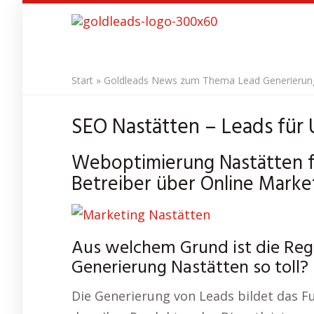
Skip
to
main
content
Start
»
Goldleads News zum Thema Lead Generierung 
SEO Nastätten – Leads für
Weboptimierung Nastätten 
Betreiber über Online Market
Aus welchem Grund ist die Re
Generierung Nastätten so toll?
Die Generierung von Leads bildet das Fun