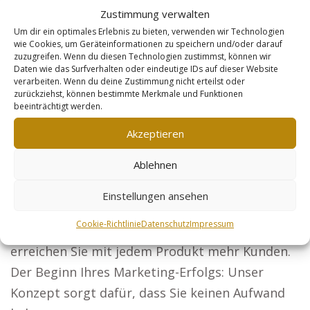
Zustimmung verwalten
ideal, wie zum Beispiel: Anwälte: Werden Sie in
Um dir ein optimales Erlebnis zu bieten, verwenden wir Technologien
ganz Deutschland sichtbar und ziehen Sie neue
wie Cookies, um Geräteinformationen zu speichern und/oder darauf
Mandanten an. Präsentieren Sie Ihre
zuzugreifen. Wenn du diesen Technologien zustimmst, können wir
Daten wie das Surfverhalten oder eindeutige IDs auf dieser Website
Architekturleistungen und gewinnen Sie
verarbeiten. Wenn du deine Zustimmung nicht erteilst oder
zurückziehst, können bestimmte Merkmale und Funktionen
Bauherren.
beeinträchtigt werden.
Steuerberater: Unternehmen und
Akzeptieren
Privatpersonen sollen Ihre Leistungen
Ablehnen
kennenlernen. Sicherheitsdienste: Überzeugen
Sie Unternehmen und Events, dass Ihre
Einstellungen ansehen
Lösungen perfekt für Sicherheit sind. Online-
Cookie-Richtlinie
Datenschutz
Impressum
Händler: Mit der richtigen Optimierung
erreichen Sie mit jedem Produkt mehr Kunden.
Der Beginn Ihres Marketing-Erfolgs: Unser
Konzept sorgt dafür, dass Sie keinen Aufwand