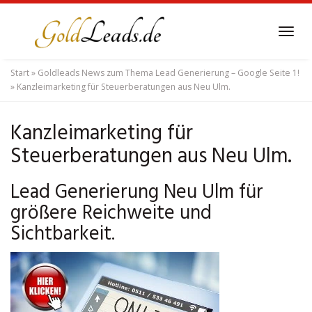
Skip
to
Tog
main
navi
content
Start
»
Goldleads News zum Thema Lead Generierung – Google Seite 1!
»
Kanzleimarketing für Steuerberatungen aus Neu Ulm.
Kanzleimarketing für
Steuerberatungen aus Neu Ulm.
Lead Generierung Neu Ulm für
größere Reichweite und
Sichtbarkeit.