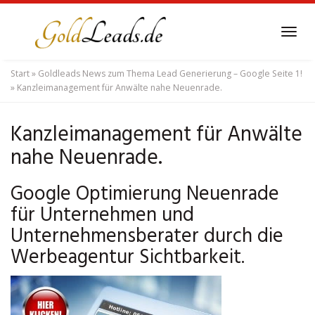
Skip
to
Tog
main
navi
content
Start
»
Goldleads News zum Thema Lead Generierung – Google Seite 1!
»
Kanzleimanagement für Anwälte nahe Neuenrade.
Kanzleimanagement für Anwälte
nahe Neuenrade.
Google Optimierung Neuenrade
für Unternehmen und
Unternehmensberater durch die
Werbeagentur Sichtbarkeit.