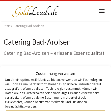
Skip
to
Tog
main
navi
content
Start
»
Catering Bad-Arolsen
Catering Bad-Arolsen
Catering Bad-Arolsen – erlesene Essensqualität.
Zustimmung verwalten
Um dir ein optimales Erlebnis zu bieten, verwenden wir Technologien
wie Cookies, um Geräteinformationen zu speichern und/oder darauf
zuzugreifen. Wenn du diesen Technologien zustimmst, können wir
Daten wie das Surfverhalten oder eindeutige IDs auf dieser Website
Copyright - Lead Generierung Goldleads 2026 |
SEO Ortverzeichnis
|
verarbeiten. Wenn du deine Zustimmung nicht erteilst oder
Bundesweite Rohrreinigung
|
Sitemap
|
zurückziehst, können bestimmte Merkmale und Funktionen
6.8.2026
beeinträchtigt werden.