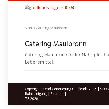
Skip
to
main
content
Start
»
Catering Maulbronn
Catering Maulbronn
Catering Maulbronn in der Nähe gleichb
Lebensmittel.
Copyright - Lead Generierung Goldleads 2026 |
SEO O
Rohrreinigung
|
Sitemap
|
7.8.2026