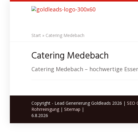
Skip
to
main
content
Start
»
Catering Medebach
Catering Medebach
Catering Medebach – hochwertige Essen
Copyright - Lead Generierung Goldleads 2026 |
SEO O
Rohrreinigung
|
Sitemap
|
6.8.2026