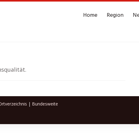
Home
Region
N
squalität.
rtverzeichnis
|
Bundesweite