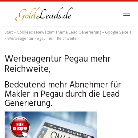
Skip
to
Tog
main
navi
content
Start
»
Goldleads News zum Thema Lead Generierung – Google Seite 1!
»
Werbeagentur Pegau mehr Reichweite,
Werbeagentur Pegau mehr
Reichweite,
Bedeutend mehr Abnehmer für
Makler in Pegau durch die Lead
Generierung.