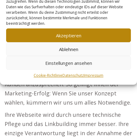
zuzugreifen. Wenn du diesen Technologien zustimmst, können wir
Architekturprojekte und überzeugen Sie neue
Daten wie das Surfverhalten oder eindeutige IDs auf dieser Website
verarbeiten. Wenn du deine Zustimmung nicht erteilst oder
Bauherren.
zurückziehst, können bestimmte Merkmale und Funktionen
beeinträchtigt werden.
Steuerberater: Unternehmen und
Akzeptieren
Privatpersonen sollen Ihre Services
kennenlernen. Sicherheitsdienste: Werden Sie
Ablehnen
der bevorzugte Anbieter für Schutz bei
Einstellungen ansehen
Veranstaltungen und Unternehmen. Online-
Händler: Optimieren Sie Ihr Sortiment, um mehr
Cookie-Richtlinie
Datenschutz
Impressum
Kunden anzusprechen. So gelingt Ihnen der
Marketing-Erfolg: Wenn Sie unser Konzept
wählen, kümmern wir uns um alles Notwendige.
Ihre Webseite wird durch unsere technische
Pflege und das Linkbuilding immer besser. Ihre
einzige Verantwortung liegt in der Annahme der