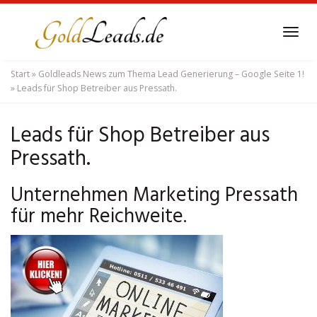
Skip
to
Tog
main
navi
content
Start
»
Goldleads News zum Thema Lead Generierung – Google Seite 1!
»
Leads für Shop Betreiber aus Pressath.
Leads für Shop Betreiber aus
Pressath.
Unternehmen Marketing Pressath
für mehr Reichweite.