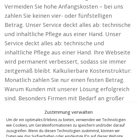
Vermeiden Sie hohe Anfangskosten – bei uns
zahlen Sie keinen vier- oder fünfstelligen
Betrag. Unser Service deckt alles ab: technische
und inhaltliche Pflege aus einer Hand. Unser
Service deckt alles ab: technische und
inhaltliche Pflege aus einer Hand. Ihre Webseite
wird permanent verbessert, sodass sie immer
zeitgemäß bleibt. Kalkulierbare Kostenstruktur:
Monatlich zahlen Sie nur einen festen Betrag.
Warum Kunden mit unserer Lösung erfolgreich
sind. Besonders Firmen mit Bedarf an großer
Reichweite profitieren von unseren Webseiten,
Zustimmung verwalten
darunter: Rechtsanwälte: Gewinnen Sie neue
Um dir ein optimales Erlebnis zu bieten, verwenden wir Technologien
Mandanten durch deutschlandweite
wie Cookies, um Geräteinformationen zu speichern und/oder darauf
zuzugreifen. Wenn du diesen Technologien zustimmst, können wir
Sichtbarkeit. Architekten: Mit eindrucksvollen
Daten wie das Surfverhalten oder eindeutige IDs auf dieser Website