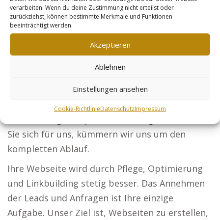
verarbeiten. Wenn du deine Zustimmung nicht erteilst oder
Projekten gewinnen Sie neue Auftraggeber.
zurückziehst, können bestimmte Merkmale und Funktionen
beeinträchtigt werden.
Steuerberater: Lassen Sie Ihre Angebote für
Akzeptieren
Unternehmen und Privatkunden sichtbar
werden. Sicherheitsdienste: Seien Sie die Top-
Ablehnen
Adresse für Schutz bei Unternehmen und
Einstellungen ansehen
Veranstaltungen. Online-Händler: Durch
Produktoptimierung ziehen Sie mehr Kunden
Cookie-Richtlinie
Datenschutz
Impressum
an. Ihr Erfolgsrezept im Marketing: Entscheiden
Sie sich für uns, kümmern wir uns um den
kompletten Ablauf.
Ihre Webseite wird durch Pflege, Optimierung
und Linkbuilding stetig besser. Das Annehmen
der Leads und Anfragen ist Ihre einzige
Aufgabe. Unser Ziel ist, Webseiten zu erstellen,