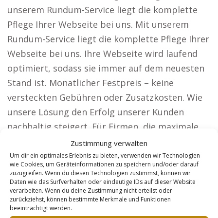
unserem Rundum-Service liegt die komplette
Pflege Ihrer Webseite bei uns. Mit unserem
Rundum-Service liegt die komplette Pflege Ihrer
Webseite bei uns. Ihre Webseite wird laufend
optimiert, sodass sie immer auf dem neuesten
Stand ist. Monatlicher Festpreis – keine
versteckten Gebühren oder Zusatzkosten. Wie
unsere Lösung den Erfolg unserer Kunden
nachhaltig steigert. Für Firmen, die maximale
Reichweite wünschen, bieten wir spezialisierte
Zustimmung verwalten
Webseiten, darunter: Anwälte: Mit
Um dir ein optimales Erlebnis zu bieten, verwenden wir Technologien
wie Cookies, um Geräteinformationen zu speichern und/oder darauf
bundesweiter Sichtbarkeit gewinnen Sie
zuzugreifen. Wenn du diesen Technologien zustimmst, können wir
Daten wie das Surfverhalten oder eindeutige IDs auf dieser Website
kontinuierlich neue Mandanten. Architekten:
verarbeiten. Wenn du deine Zustimmung nicht erteilst oder
Überzeugen Sie mit Ihren Projekten und
zurückziehst, können bestimmte Merkmale und Funktionen
beeinträchtigt werden.
gewinnen Sie Bauherren für neue Aufträge.