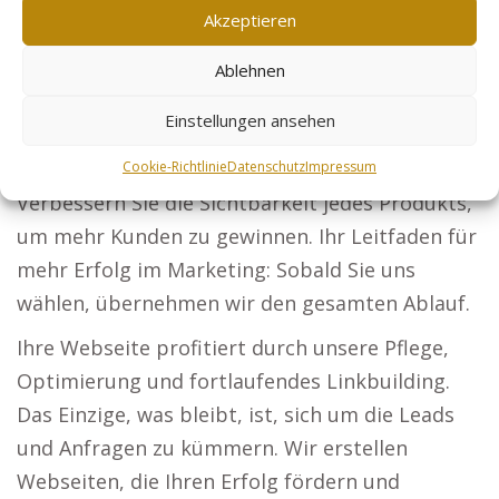
Akzeptieren
Steuerberater: Stellen Sie Ihre steuerlichen
Services für Firmen und Privatpersonen vor.
Ablehnen
Sicherheitsdienste: Zeigen Sie, dass Ihre
Einstellungen ansehen
Expertise die erste Wahl für Sicherheit bei
Events und Firmen ist. Online-Händler:
Cookie-Richtlinie
Datenschutz
Impressum
Verbessern Sie die Sichtbarkeit jedes Produkts,
um mehr Kunden zu gewinnen. Ihr Leitfaden für
mehr Erfolg im Marketing: Sobald Sie uns
wählen, übernehmen wir den gesamten Ablauf.
Ihre Webseite profitiert durch unsere Pflege,
Optimierung und fortlaufendes Linkbuilding.
Das Einzige, was bleibt, ist, sich um die Leads
und Anfragen zu kümmern. Wir erstellen
Webseiten, die Ihren Erfolg fördern und