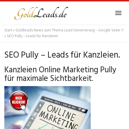
Skip
to
Tog
main
navi
content
Start
»
Goldleads News zum Thema Lead Generierung – Google Seite 1!
»
SEO Pully – Leads für Kanzleien.
SEO Pully – Leads für Kanzleien.
Kanzleien Online Marketing Pully
für maximale Sichtbarkeit.