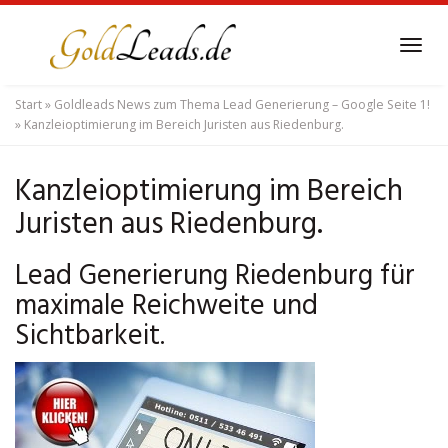
Skip
to
Tog
main
navi
content
Start
»
Goldleads News zum Thema Lead Generierung – Google Seite 1!
»
Kanzleioptimierung im Bereich Juristen aus Riedenburg.
Kanzleioptimierung im Bereich
Juristen aus Riedenburg.
Lead Generierung Riedenburg für
maximale Reichweite und
Sichtbarkeit.