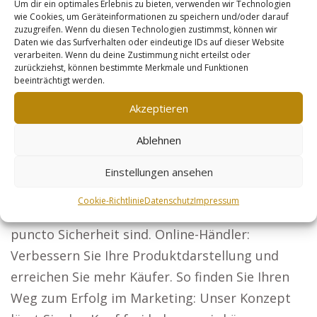
Um dir ein optimales Erlebnis zu bieten, verwenden wir Technologien
angewiesen sind, sind unsere Webseiten ideal,
wie Cookies, um Geräteinformationen zu speichern und/oder darauf
zuzugreifen. Wenn du diesen Technologien zustimmst, können wir
wie etwa: Rechtsanwälte: Präsentieren Sie sich
Daten wie das Surfverhalten oder eindeutige IDs auf dieser Website
in ganz Deutschland und gewinnen Sie neue
verarbeiten. Wenn du deine Zustimmung nicht erteilst oder
zurückziehst, können bestimmte Merkmale und Funktionen
Mandanten. Architekten: Mit überzeugenden
beeinträchtigt werden.
Projektpräsentationen gewinnen Sie neue
Akzeptieren
Bauherren.
Ablehnen
Steuerberater: Erreichen Sie Firmen und
Privatpersonen mit Ihrer Steuerberatung.
Einstellungen ansehen
Sicherheitsdienste: Zeigen Sie, dass Sie die
Cookie-Richtlinie
Datenschutz
Impressum
beste Wahl für Unternehmen und Events in
puncto Sicherheit sind. Online-Händler:
Verbessern Sie Ihre Produktdarstellung und
erreichen Sie mehr Käufer. So finden Sie Ihren
Weg zum Erfolg im Marketing: Unser Konzept