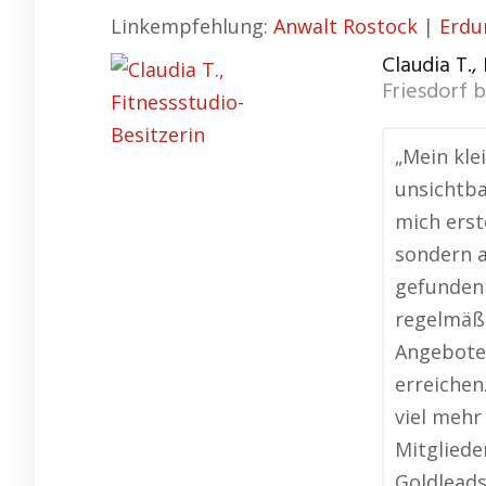
Linkempfehlung:
Anwalt Rostock
|
Erdu
Claudia T.,
Friesdorf 
„Mein kle
unsichtba
mich erst
sondern a
gefunden 
regelmäßi
Angebote
erreichen
viel mehr
Mitgliede
Goldleads