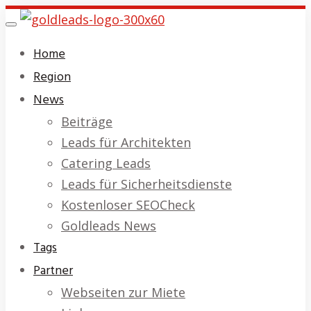
Skip
Toggle
to
navigation
Home
main
Region
content
News
Beiträge
Leads für Architekten
Catering Leads
Leads für Sicherheitsdienste
Kostenloser SEOCheck
Goldleads News
Tags
Partner
Webseiten zur Miete