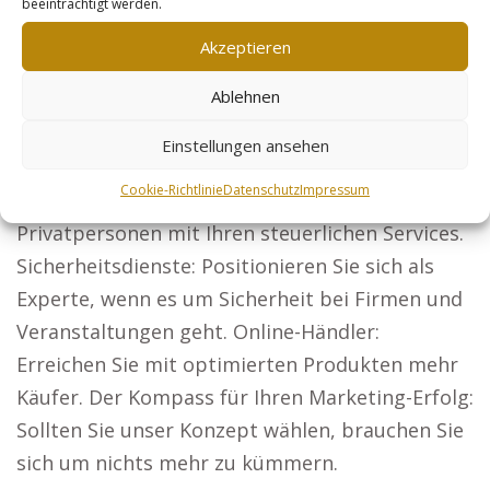
beeinträchtigt werden.
benötigen, zum Beispiel: Rechtsanwälte:
Akzeptieren
Werden Sie bundesweit wahrgenommen und
erweitern Sie Ihre Mandantenbasis. Architekten:
Ablehnen
Mit überzeugenden Projektpräsentationen
Einstellungen ansehen
gewinnen Sie neue Bauherren.
Cookie-Richtlinie
Datenschutz
Impressum
Steuerberater: Erreichen Sie Unternehmen und
Privatpersonen mit Ihren steuerlichen Services.
Sicherheitsdienste: Positionieren Sie sich als
Experte, wenn es um Sicherheit bei Firmen und
Veranstaltungen geht. Online-Händler:
Erreichen Sie mit optimierten Produkten mehr
Käufer. Der Kompass für Ihren Marketing-Erfolg:
Sollten Sie unser Konzept wählen, brauchen Sie
sich um nichts mehr zu kümmern.