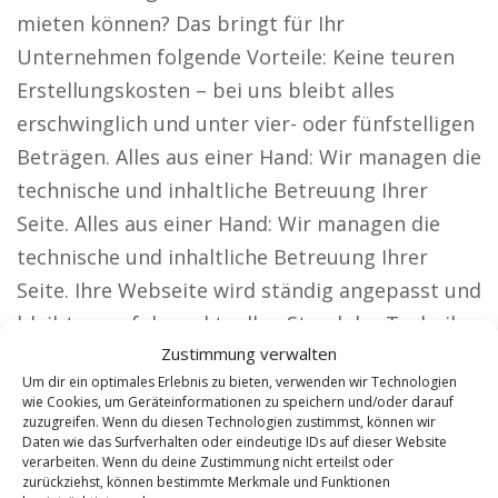
mieten können? Das bringt für Ihr
Unternehmen folgende Vorteile: Keine teuren
Erstellungskosten – bei uns bleibt alles
erschwinglich und unter vier- oder fünfstelligen
Beträgen. Alles aus einer Hand: Wir managen die
technische und inhaltliche Betreuung Ihrer
Seite. Alles aus einer Hand: Wir managen die
technische und inhaltliche Betreuung Ihrer
Seite. Ihre Webseite wird ständig angepasst und
bleibt so auf dem aktuellen Stand der Technik.
Zustimmung verwalten
Ein klar definierter Preis pro Monat – keine
Um dir ein optimales Erlebnis zu bieten, verwenden wir Technologien
weiteren Kosten. Wie unsere Lösung den
wie Cookies, um Geräteinformationen zu speichern und/oder darauf
Anforderungen unserer Kunden gerecht wird.
zuzugreifen. Wenn du diesen Technologien zustimmst, können wir
Daten wie das Surfverhalten oder eindeutige IDs auf dieser Website
Wir bieten Webseitenlösungen für
verarbeiten. Wenn du deine Zustimmung nicht erteilst oder
zurückziehst, können bestimmte Merkmale und Funktionen
Unternehmen, die große Reichweiten