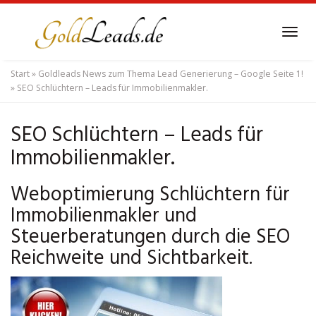
Skip
to
Tog
main
navi
content
Start
»
Goldleads News zum Thema Lead Generierung – Google Seite 1!
»
SEO Schlüchtern – Leads für Immobilienmakler.
SEO Schlüchtern – Leads für
Immobilienmakler.
Weboptimierung Schlüchtern für
Immobilienmakler und
Steuerberatungen durch die SEO
Reichweite und Sichtbarkeit.