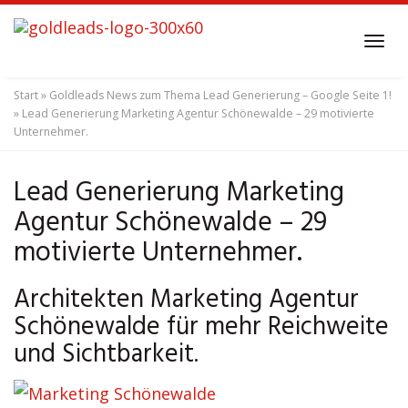
Skip
to
Tog
main
navi
content
Start
»
Goldleads News zum Thema Lead Generierung – Google Seite 1!
»
Lead Generierung Marketing Agentur Schönewalde – 29 motivierte
Unternehmer.
Lead Generierung Marketing
Agentur Schönewalde – 29
motivierte Unternehmer.
Architekten Marketing Agentur
Schönewalde für mehr Reichweite
und Sichtbarkeit.