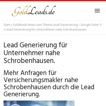
Skip
to
Tog
main
navi
content
Start
»
Goldleads News zum Thema Lead Generierung – Google Seite 1!
»
Lead Generierung für Unternehmer nahe Schrobenhausen.
Lead Generierung für
Unternehmer nahe
Schrobenhausen.
Mehr Anfragen für
Versicherungsmakler nahe
Schrobenhausen durch die Lead
Generierung.