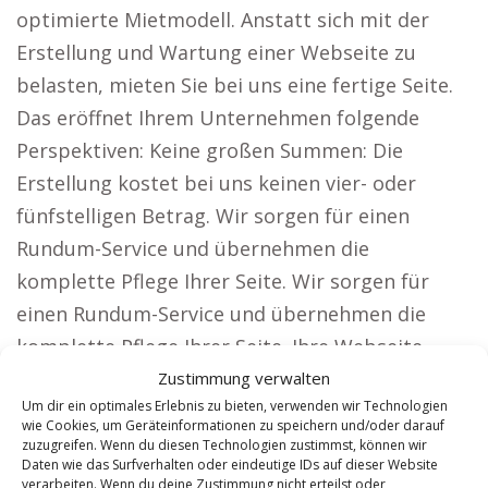
optimierte Mietmodell. Anstatt sich mit der
Erstellung und Wartung einer Webseite zu
belasten, mieten Sie bei uns eine fertige Seite.
Das eröffnet Ihrem Unternehmen folgende
Perspektiven: Keine großen Summen: Die
Erstellung kostet bei uns keinen vier- oder
fünfstelligen Betrag. Wir sorgen für einen
Rundum-Service und übernehmen die
komplette Pflege Ihrer Seite. Wir sorgen für
einen Rundum-Service und übernehmen die
komplette Pflege Ihrer Seite. Ihre Webseite
profitiert von kontinuierlichen Verbesserungen
Zustimmung verwalten
Um dir ein optimales Erlebnis zu bieten, verwenden wir Technologien
und bleibt stets aktuell. Monatlich stabil: Ein
wie Cookies, um Geräteinformationen zu speichern und/oder darauf
klar definierter Festpreis ohne Zusatzgebühren.
zuzugreifen. Wenn du diesen Technologien zustimmst, können wir
Daten wie das Surfverhalten oder eindeutige IDs auf dieser Website
Welche Lösungen wir speziell für die
verarbeiten. Wenn du deine Zustimmung nicht erteilst oder