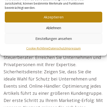
zurückziehst, können bestimmte Merkmale und Funktionen
Bedürfnisse unserer Kunden entwickeln. Unsere
beeinträchtigt werden.
Webseiten sind speziell für Firmen konzipiert,
Akzeptieren
die eine hohe Reichweite benötigen, darunter:
Anwälte: Lassen Sie sich bundesweit finden und
Ablehnen
erschließen Sie neue Mandantengruppen.
Einstellungen ansehen
Architekten: Präsentieren Sie Ihre besten
Arbeiten und gewinnen Sie neue Kunden.
Cookie-Richtlinie
Datenschutz
Impressum
Steuerberater: Erreichen Sie Unternehmen und
Privatpersonen mit Ihrer Expertise.
Sicherheitsdienste: Zeigen Sie, dass Sie die
ideale Wahl für Schutz bei Unternehmen und
Events sind. Online-Händler: Optimierung jedes
Artikels führt zu einer größeren Kundengruppe.
Der erste Schritt zu Ihrem Marketing-Erfolg: Mit