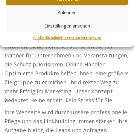
Präsentation Ihrer Projekte gewinnen Sie
Ablehnen
Bauherren.
Einstellungen ansehen
Steuerberater: Unternehmen und
Privatpersonen sollen von Ihren Leistungen
Cookie-Richtlinie
Datenschutz
Impressum
erfahren. Sicherheitsdienste: Seien Sie der
Partner für Unternehmen und Veranstaltungen,
die Schutz priorisieren. Online-Händler:
Optimierte Produkte helfen Ihnen, eine größere
Zielgruppe zu erreichen. Ihr direkter Weg zu
mehr Erfolg im Marketing: Unser Konzept
bedeutet: keine Arbeit, kein Stress für Sie.
Ihre Webseite wird durch unsere professionelle
Pflege und das Linkbuilding immer stärker. Ihre
Aufgabe bleibt, die Leads und Anfragen