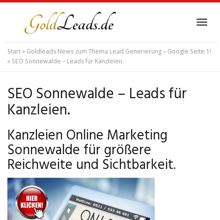
Skip
to
Tog
main
navi
content
Start
»
Goldleads News zum Thema Lead Generierung – Google Seite 1!
»
SEO Sonnewalde – Leads für Kanzleien.
SEO Sonnewalde – Leads für
Kanzleien.
Kanzleien Online Marketing
Sonnewalde für größere
Reichweite und Sichtbarkeit.