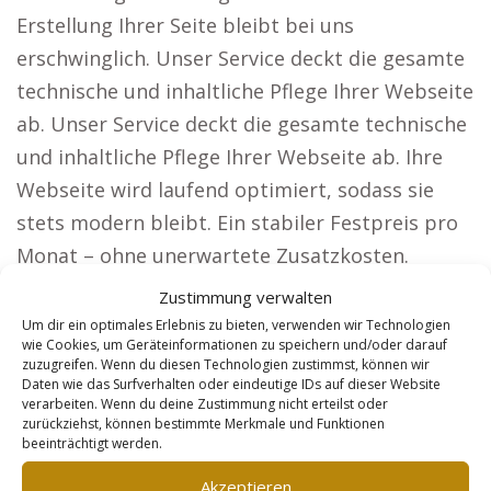
Erstellung Ihrer Seite bleibt bei uns
erschwinglich. Unser Service deckt die gesamte
technische und inhaltliche Pflege Ihrer Webseite
ab. Unser Service deckt die gesamte technische
und inhaltliche Pflege Ihrer Webseite ab. Ihre
Webseite wird laufend optimiert, sodass sie
stets modern bleibt. Ein stabiler Festpreis pro
Monat – ohne unerwartete Zusatzkosten.
Warum unsere Lösung Kunden den
Zustimmung verwalten
entscheidenden Vorsprung verschafft. Für
Um dir ein optimales Erlebnis zu bieten, verwenden wir Technologien
wie Cookies, um Geräteinformationen zu speichern und/oder darauf
Unternehmen mit Bedarf an großer Reichweite
zuzugreifen. Wenn du diesen Technologien zustimmst, können wir
bieten wir spezialisierte Webseiten, wie etwa:
Daten wie das Surfverhalten oder eindeutige IDs auf dieser Website
verarbeiten. Wenn du deine Zustimmung nicht erteilst oder
Rechtsanwälte: Werden Sie in ganz Deutschland
zurückziehst, können bestimmte Merkmale und Funktionen
beeinträchtigt werden.
bekannt und ziehen Sie neue Mandanten an.
Architekten: Mit einer eindrucksvollen
Akzeptieren