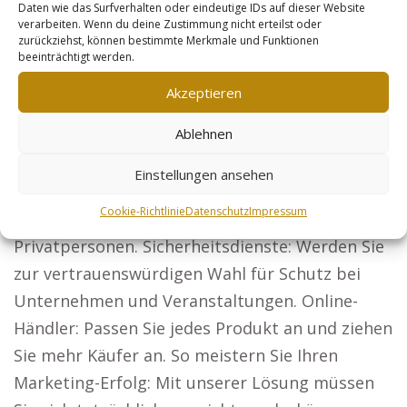
Daten wie das Surfverhalten oder eindeutige IDs auf dieser Website
setzen, zum Beispiel: Anwälte: Mit
verarbeiten. Wenn du deine Zustimmung nicht erteilst oder
zurückziehst, können bestimmte Merkmale und Funktionen
deutschlandweiter Sichtbarkeit gewinnen Sie
beeinträchtigt werden.
Mandanten und erweitern Ihre Klientel.
Akzeptieren
Architekten: Mit überzeugenden
Projektpräsentationen gewinnen Sie neue
Ablehnen
Bauherren.
Einstellungen ansehen
Steuerberater: Präsentieren Sie Ihre
Cookie-Richtlinie
Datenschutz
Impressum
Dienstleistungen für Unternehmen und
Privatpersonen. Sicherheitsdienste: Werden Sie
zur vertrauenswürdigen Wahl für Schutz bei
Unternehmen und Veranstaltungen. Online-
Händler: Passen Sie jedes Produkt an und ziehen
Sie mehr Käufer an. So meistern Sie Ihren
Marketing-Erfolg: Mit unserer Lösung müssen