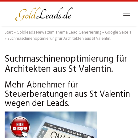
Skip
to
Tog
main
navi
content
Start
»
Goldleads News zum Thema Lead Generierung – Google Seite 1!
»
Suchmaschinenoptimierung für Architekten aus St Valentin.
Suchmaschinenoptimierung für
Architekten aus St Valentin.
Mehr Abnehmer für
Steuerberatungen aus St Valentin
wegen der Leads.