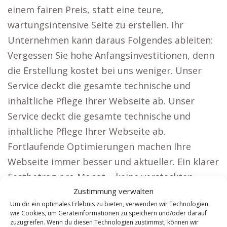
einem fairen Preis, statt eine teure,
wartungsintensive Seite zu erstellen. Ihr
Unternehmen kann daraus Folgendes ableiten:
Vergessen Sie hohe Anfangsinvestitionen, denn
die Erstellung kostet bei uns weniger. Unser
Service deckt die gesamte technische und
inhaltliche Pflege Ihrer Webseite ab. Unser
Service deckt die gesamte technische und
inhaltliche Pflege Ihrer Webseite ab.
Fortlaufende Optimierungen machen Ihre
Webseite immer besser und aktueller. Ein klarer
Festbetrag pro Monat – keine versteckten
Kosten. Wie unsere Lösung Kunden erfolgreich
Zustimmung verwalten
Um dir ein optimales Erlebnis zu bieten, verwenden wir Technologien
unterstützt. Wir bieten spezialisierte Webseiten
wie Cookies, um Geräteinformationen zu speichern und/oder darauf
für Unternehmen, die auf maximale Reichweite
zuzugreifen. Wenn du diesen Technologien zustimmst, können wir